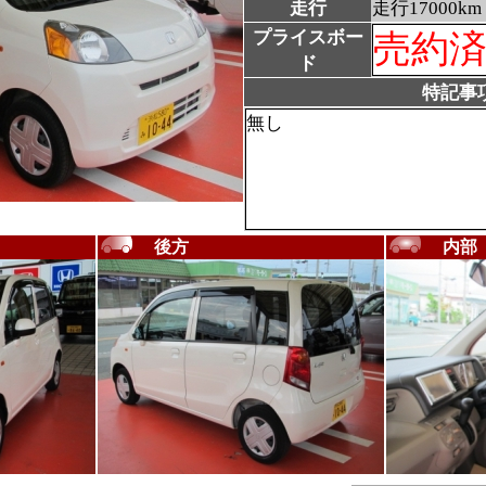
走行
走行17000km
プライスボー
売約
ド
特記事
無し
後方
内部