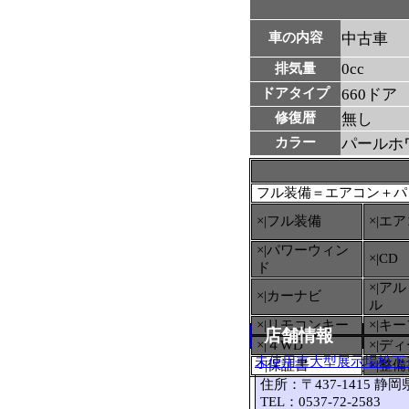
車の内容
中古車
0cc
排気量
ドアタイプ
660ドア
修復暦
無し
カラー
パールホ
フル装備＝エアコン＋パ
×|フル装備
×|エ
×|パワーウィン
×|CD
ド
×|ア
×|カーナビ
ル
×|リモコンキー
×|キ
店舗情報
×|４WD
×|デ
未使用車大型展示場松下
○
|保証書
×|整
住所：〒437-1415 静
TEL：0537-72-2583 