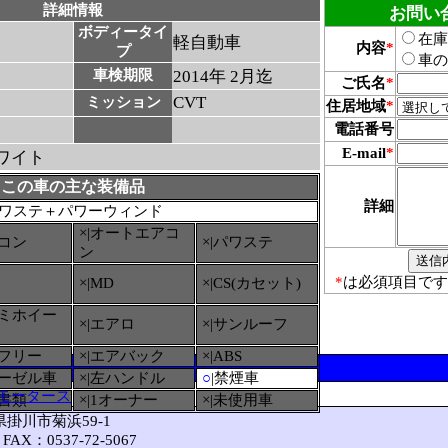
詳細情報
お問い
ボディータイ
在庫
軽自動車
内容
*
プ
車の
車検期限
2014年 2月迄
ご氏名
*
CVT
ミッション
住居地域
*
電話番号
E-mail
*
ワイト
この車の主な装備品
詳細
ワステ＋パワーウィンド
×|オートエアコ
アコン
×|パワステ
ン
*
は必須項目です
×|MD
×|CS(カセット)
ルミホイー
×|エアロ
×|サンルーフ
ーフリー
×|エアバック
×|ABS
ィーゼル車
×|左ハンドル
○
|禁煙車
モータース
備書類
×|1オーナー
×|未使用車
岡県掛川市菊浜59-1
FAX：0537-72-5067