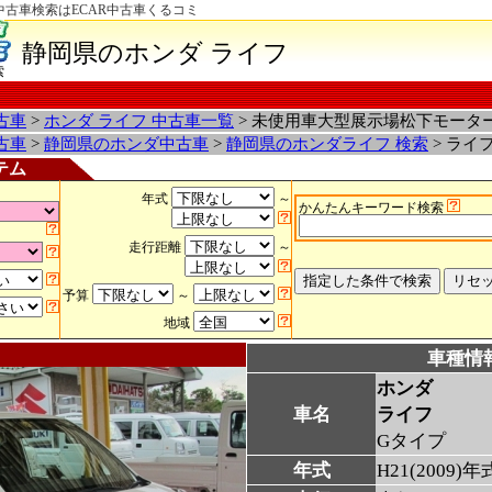
中古車検索はECAR中古車くるコミ
静岡県のホンダ ライフ
索
古車
>
ホンダ ライフ 中古車一覧
> 未使用車大型展示場松下モータ
古車
>
静岡県のホンダ中古車
>
静岡県のホンダライフ 検索
> ライ
テム
年式
～
かんたんキーワード検索
走行距離
～
予算
～
地域
車種情
ホンダ
車名
ライフ
Gタイプ
年式
H21(2009)年