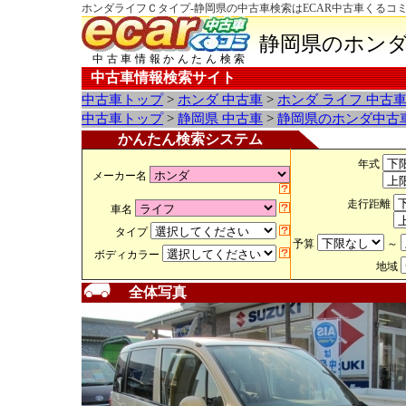
ホンダライフＣタイプ-静岡県の中古車検索はECAR中古車くるコ
静岡県のホンダ
中古車情報かんたん検索
中古車情報検索サイト
中古車トップ
>
ホンダ 中古車
>
ホンダ ライフ 中古
中古車トップ
>
静岡県 中古車
>
静岡県のホンダ中古
かんたん検索システム
年式
メーカー名
走行距離
車名
タイプ
予算
～
ボディカラー
地域
全体写真