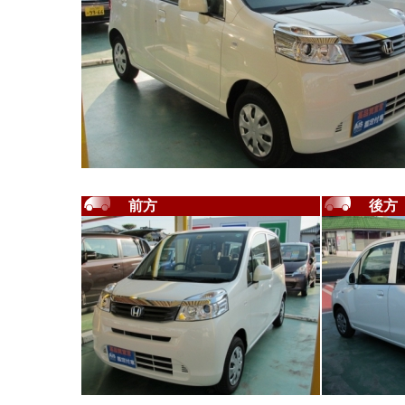
前方
後方