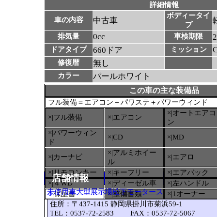
詳細情報
ボディータイ
車の内容
中古車
プ
0cc
排気量
車検期限
ドアタイプ
660ドア
ミッション
修復暦
無し
カラー
パールホワイト
この車の主な装備品
フル装備＝エアコン＋パワステ＋パワーウィンド
×|オートエアコ
×|フル装備
×|エアコン
ン
×|パワーウィン
×|CD
×|MD
ド
×|アルミホイー
×|カーナビ
×|エアロ
ル
×|リモコンキー
×|キーフリー
×|エアバック
店舗情報
×|４WD
×|ディーゼル車
×|左ハンドル
未使用車大型展示場松下モータース
○
|保証書
×|整備書類
×|1オーナー
住所：〒437-1415 静岡県掛川市菊浜59-1
TEL：0537-72-2583 FAX：0537-72-5067