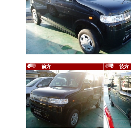
前方
後方