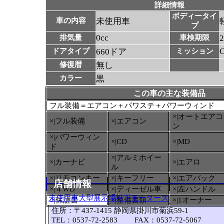
詳細情報
ボディータイ
車の内容
未使用車
プ
0cc
排気量
車検期限
ドアタイプ
660ドア
ミッション
修復暦
無し
カラー
黒
この車の主な装備品
フル装備＝エアコン＋パワステ＋パワーウィンド
×|オートエアコ
×|フル装備
×|エアコン
ン
×|パワーウィン
×|CD
×|MD
ド
×|アルミホイー
×|カーナビ
×|エアロ
ル
×|リモコンキー
×|キーフリー
×|エアバック
店舗情報
×|４WD
×|ディーゼル車
×|左ハンドル
未使用車大型展示場松下モータース
○
|保証書
×|整備書類
×|1オーナー
住所：〒437-1415 静岡県掛川市菊浜59-1
TEL：0537-72-2583 FAX：0537-72-5067