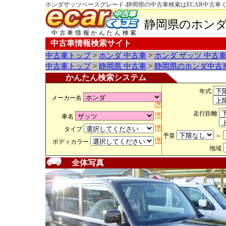
ホンダザッツベースグレード-静岡県の中古車検索はECAR中古車
静岡県のホンダ
中古車情報かんたん検索
中古車情報検索サイト
中古車トップ
>
ホンダ 中古車
>
ホンダ ザッツ 中古
中古車トップ
>
静岡県 中古車
>
静岡県のホンダ中古
かんたん検索システム
年式
メーカー名
走行距離
車名
タイプ
予算
～
ボディカラー
地域
全体写真