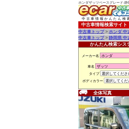
ホンダザッツベースグレード-静
中古車情報かんたん検
中古車情報検索サイト
中古車トップ
>
ホンダ 中
中古車トップ
>
静岡県 中
かんたん検索シス
メーカー名
車名
タイプ
ボディカラー
全体写真