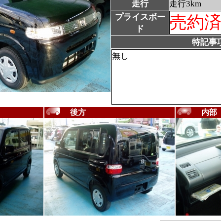
走行
走行3km
プライスボー
売約
ド
特記事
無し
後方
内部