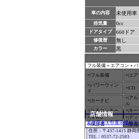
車の内容
未使用車
0cc
排気量
ドアタイプ
660ドア
修復暦
無し
カラー
黒
フル装備＝エアコン＋パ
×|フル装備
×|エ
×|パワーウィン
×|CD
ド
×|ア
×|カーナビ
ル
×|リモコンキー
×|キ
店舗情報
×|４WD
×|デ
未使用車大型展示場松下
○
|保証書
×|整
住所：〒437-1415 静
TEL：0537-72-2583 