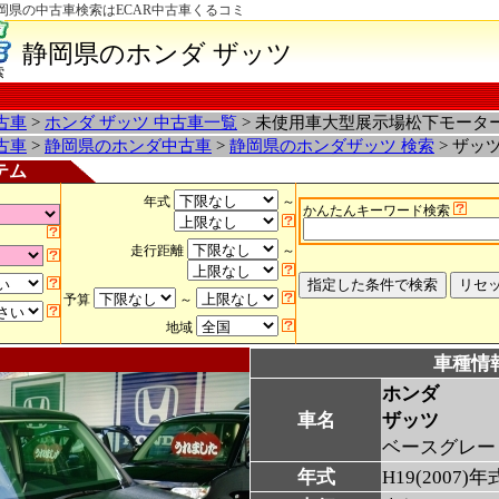
岡県の中古車検索はECAR中古車くるコミ
静岡県のホンダ ザッツ
索
古車
>
ホンダ ザッツ 中古車一覧
> 未使用車大型展示場松下モータ
古車
>
静岡県のホンダ中古車
>
静岡県のホンダザッツ 検索
> ザッ
テム
年式
～
かんたんキーワード検索
走行距離
～
予算
～
地域
車種情
ホンダ
車名
ザッツ
ベースグレー
年式
H19(2007)年