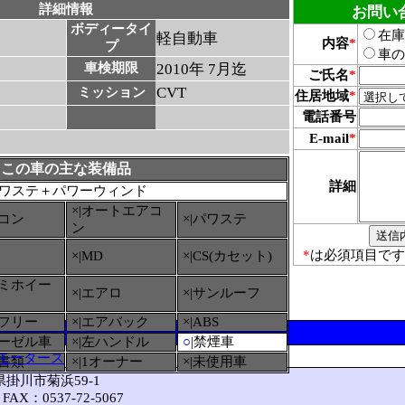
詳細情報
お問い
ボディータイ
在庫
軽自動車
内容
*
プ
車の
車検期限
2010年 7月迄
ご氏名
*
CVT
ミッション
住居地域
*
電話番号
E-mail
*
この車の主な装備品
詳細
ワステ＋パワーウィンド
×|オートエアコ
アコン
×|パワステ
ン
*
は必須項目です
×|MD
×|CS(カセット)
ルミホイー
×|エアロ
×|サンルーフ
ーフリー
×|エアバック
×|ABS
ィーゼル車
×|左ハンドル
○
|禁煙車
モータース
備書類
×|1オーナー
×|未使用車
岡県掛川市菊浜59-1
FAX：0537-72-5067