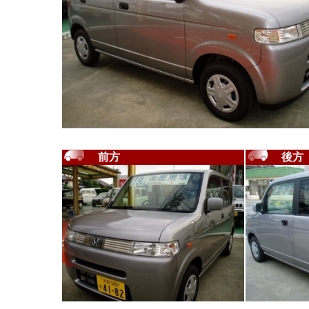
前方
後方