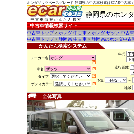
ホンダザッツベースグレード-静岡県の中古車検索はECAR中古車
静岡県のホンダ
中古車情報かんたん検索
中古車情報検索サイト
中古車トップ
>
ホンダ 中古車
>
ホンダ ザッツ 中古
中古車トップ
>
静岡県 中古車
>
静岡県のホンダ中古
かんたん検索システム
年式
メーカー名
走行距離
車名
タイプ
予算
～
ボディカラー
地域
全体写真