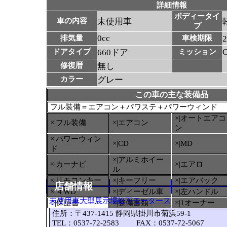
詳細情報
ボディータイ
車の内容
未使用車
プ
0cc
排気量
車検期限
ドアタイプ
660ドア
ミッション
修復暦
無し
カラー
グレー
この車の主な装備品
フル装備＝エアコン＋パワステ＋パワーウィンド
×|オートエアコ
×|フル装備
×|エアコン
ン
×|パワーウィン
×|CD
×|MD
ド
×|アルミホイー
×|カーナビ
×|エアロ
ル
×|リモコンキー
×|キーフリー
×|エアバック
店舗情報
×|４WD
×|ディーゼル車
×|左ハンドル
未使用車大型展示場松下モータース
○
|保証書
×|整備書類
×|1オーナー
住所：〒437-1415 静岡県掛川市菊浜59-1
TEL：0537-72-2583 FAX：0537-72-5067