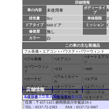
詳細情報
ボディータイ
車の内容
未使用車
プ
0cc
排気量
車検期限
ドアタイプ
660ドア
ミッション
修復暦
無し
カラー
白
この車の主な装備品
フル装備＝エアコン＋パワステ＋パワーウィンド
×|オートエアコ
×|フル装備
×|エアコン
ン
×|パワーウィン
×|CD
×|MD
ド
×|アルミホイー
×|カーナビ
×|エアロ
ル
×|リモコンキー
×|キーフリー
×|エアバック
店舗情報
×|４WD
×|ディーゼル車
×|左ハンドル
未使用車大型展示場松下モータース
○
|保証書
×|整備書類
×|1オーナー
住所：〒437-1415 静岡県掛川市菊浜59-1
TEL：0537-72-2583 FAX：0537-72-5067