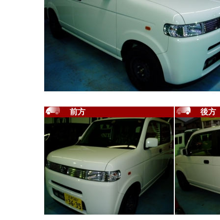
前方
後方