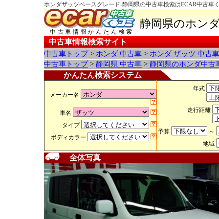
ホンダザッツベースグレード-静岡県の中古車検索はECAR中古車
静岡県のホンダ
中古車情報かんたん検索
中古車情報検索サイト
中古車トップ
>
ホンダ 中古車
>
ホンダ ザッツ 中古
中古車トップ
>
静岡県 中古車
>
静岡県のホンダ中古
かんたん検索システム
年式
メーカー名
走行距離
車名
タイプ
予算
～
ボディカラー
地域
全体写真