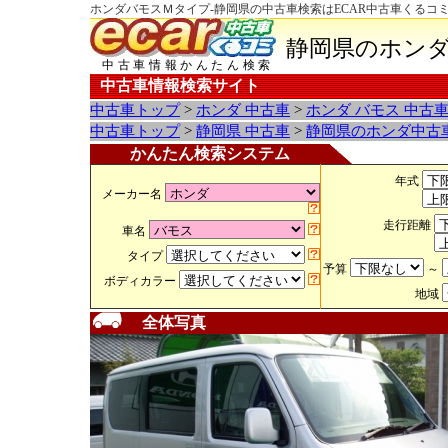
ホンダバモスＭタイプ-静岡県の中古車検索はECAR中古車くるコ
静岡県のホンダ
中古車情報かんたん検索
中古車情報検索サイト
中古車トップ
>
ホンダ 中古車
>
ホンダ バモス 中古
中古車トップ
>
静岡県 中古車
>
静岡県のホンダ中古
かんたん検索システム
年式
メーカー名
走行距離
車名
タイプ
予算
～
ボディカラー
地域
全体写真