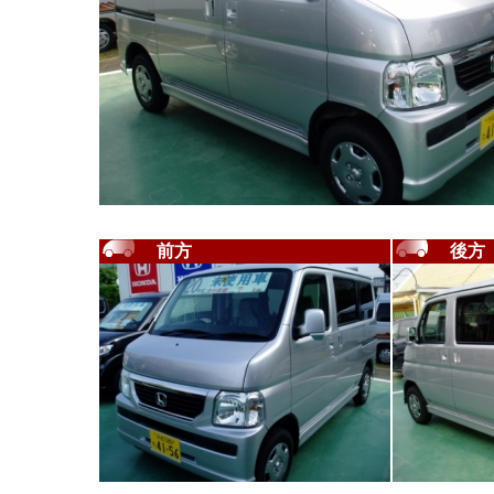
前方
後方