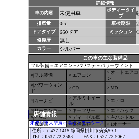
詳細情報
ボディータイ
車の内容
未使用車
プ
0cc
排気量
車検期限
ドアタイプ
660ドア
ミッション
修復暦
無し
カラー
シルバー
この車の主な装備品
フル装備＝エアコン＋パワステ＋パワーウィンド
×|オートエアコ
×|フル装備
×|エアコン
ン
×|パワーウィン
×|CD
×|MD
ド
×|アルミホイー
×|カーナビ
×|エアロ
ル
×|リモコンキー
×|キーフリー
×|エアバック
店舗情報
×|４WD
×|ディーゼル車
×|左ハンドル
未使用車大型展示場松下モータース
○
|保証書
×|整備書類
×|1オーナー
住所：〒437-1415 静岡県掛川市菊浜59-1
TEL：0537-72-2583 FAX：0537-72-5067