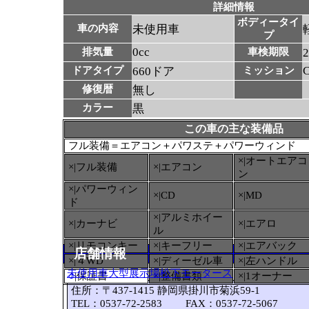
詳細情報
ボディータイ
車の内容
未使用車
プ
0cc
排気量
車検期限
ドアタイプ
660ドア
ミッション
修復暦
無し
カラー
黒
この車の主な装備品
フル装備＝エアコン＋パワステ＋パワーウィンド
×|オートエアコ
×|フル装備
×|エアコン
ン
×|パワーウィン
×|CD
×|MD
ド
×|アルミホイー
×|カーナビ
×|エアロ
ル
×|リモコンキー
×|キーフリー
×|エアバック
店舗情報
×|４WD
×|ディーゼル車
×|左ハンドル
未使用車大型展示場松下モータース
○
|保証書
×|整備書類
×|1オーナー
住所：〒437-1415 静岡県掛川市菊浜59-1
TEL：0537-72-2583 FAX：0537-72-5067