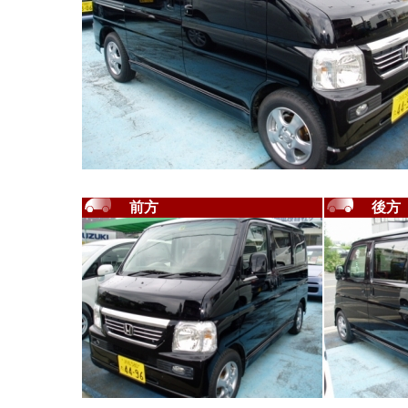
前方
後方