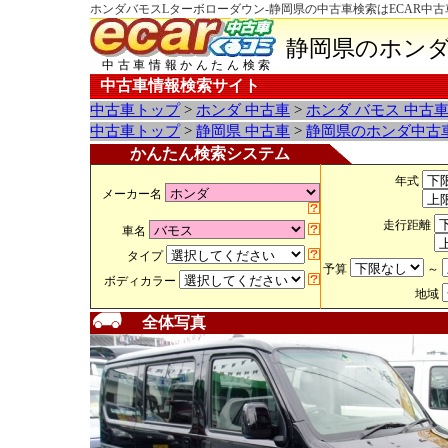
ホンダバモスLターボローダウン-静岡県の中古車検索はECAR中
静岡県のホンダ
中古車情報かんたん検索
中古車情報検索サイト
中古車トップ
>
ホンダ 中古車
>
ホンダ バモス 中古
中古車トップ
>
静岡県 中古車
>
静岡県のホンダ中古
かんたん検索システム
年式
メーカー名
走行距離
車名
タイプ
予算
～
ボディカラー
地域
全体写真