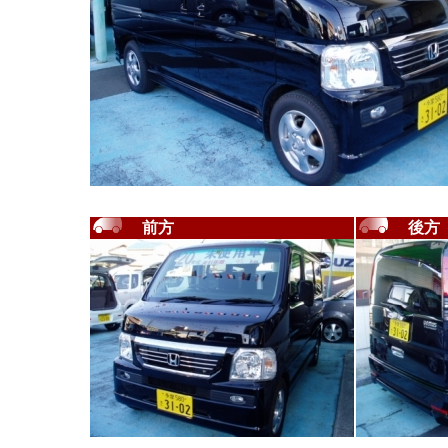
前方
後方