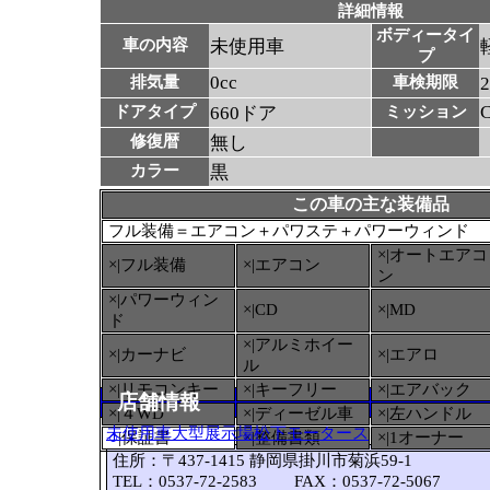
詳細情報
ボディータイ
車の内容
未使用車
プ
0cc
排気量
車検期限
ドアタイプ
660ドア
ミッション
修復暦
無し
カラー
黒
この車の主な装備品
フル装備＝エアコン＋パワステ＋パワーウィンド
×|オートエアコ
×|フル装備
×|エアコン
ン
×|パワーウィン
×|CD
×|MD
ド
×|アルミホイー
×|カーナビ
×|エアロ
ル
×|リモコンキー
×|キーフリー
×|エアバック
店舗情報
×|４WD
×|ディーゼル車
×|左ハンドル
未使用車大型展示場松下モータース
○
|保証書
×|整備書類
×|1オーナー
住所：〒437-1415 静岡県掛川市菊浜59-1
TEL：0537-72-2583 FAX：0537-72-5067