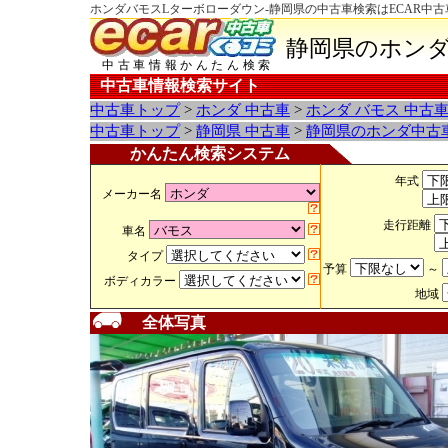
ホンダバモスLターボローダウン-静岡県の中古車検索はECAR中
静岡県のホンダ
中古車情報かんたん検索
中古車情報検索サイト
中古車トップ
>
ホンダ 中古車
>
ホンダ バモス 中古
中古車トップ
>
静岡県 中古車
>
静岡県のホンダ中古
かんたん検索システム
年式
メーカー名
走行距離
車名
タイプ
予算
～
ボディカラー
地域
全体写真