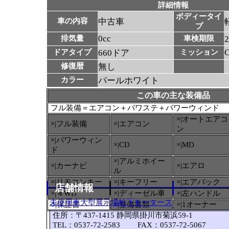
詳細情報
ボディータイ
車の内容
中古車
プ
0cc
排気量
車検期限
ドアタイプ
660ドア
ミッション
修復暦
無し
カラー
パールホワイト
この車の主な装備品
フル装備＝エアコン＋パワステ＋パワーウィンド
×|オートエアコ
×|フル装備
×|エアコン
ン
×|パワーウィン
×|CD
×|MD
ド
×|アルミホイー
×|カーナビ
×|エアロ
ル
×|リモコンキー
×|キーフリー
×|エアバック
店舗情報
×|４WD
×|ディーゼル車
×|左ハンドル
未使用車大型展示場松下モータース
○
|保証書
×|整備書類
×|1オーナー
住所：〒437-1415 静岡県掛川市菊浜59-1
TEL：0537-72-2583 FAX：0537-72-5067