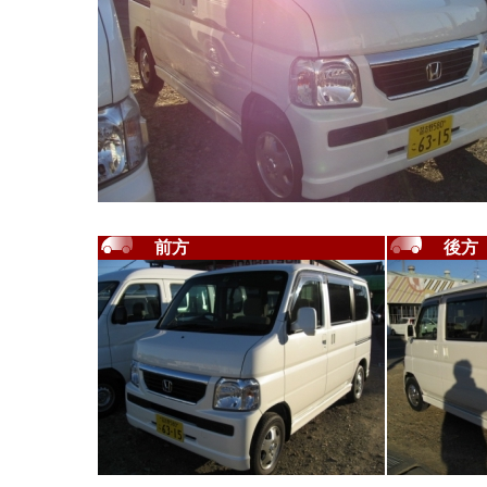
前方
後方