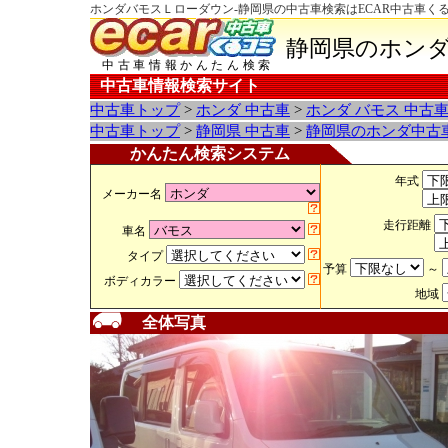
ホンダバモスＬローダウン-静岡県の中古車検索はECAR中古車く
静岡県のホンダ
中古車情報かんたん検索
中古車情報検索サイト
中古車トップ
>
ホンダ 中古車
>
ホンダ バモス 中古
中古車トップ
>
静岡県 中古車
>
静岡県のホンダ中古
かんたん検索システム
年式
メーカー名
走行距離
車名
タイプ
予算
～
ボディカラー
地域
全体写真