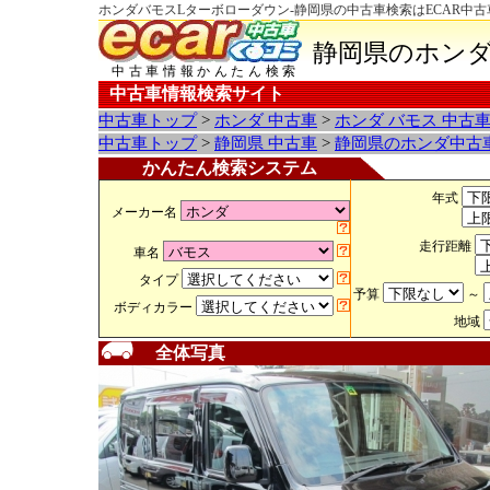
ホンダバモスLターボローダウン-静岡県の中古車検索はECAR中
静岡県のホンダ
中古車情報かんたん検索
中古車情報検索サイト
中古車トップ
>
ホンダ 中古車
>
ホンダ バモス 中古
中古車トップ
>
静岡県 中古車
>
静岡県のホンダ中古
かんたん検索システム
年式
メーカー名
走行距離
車名
タイプ
予算
～
ボディカラー
地域
全体写真