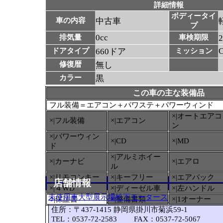
詳細情報
ボディータイ
車の内容
中古車
プ
0cc
排気量
車検期限
ドアタイプ
660ドア
ミッション
修復暦
無し
カラー
黒
この車の主な装備品
フル装備＝エアコン＋パワステ＋パワーウィンド
×|オートエアコ
×|フル装備
×|エアコン
ン
×|パワーウィン
×|CD
×|MD
ド
×|アルミホイー
×|カーナビ
×|エアロ
ル
×|リモコンキー
×|キーフリー
×|エアバック
店舗情報
×|４WD
×|ディーゼル車
×|左ハンドル
未使用車大型展示場松下モータース
○
|保証書
×|整備書類
×|1オーナー
住所：〒437-1415 静岡県掛川市菊浜59-1
TEL：0537-72-2583 FAX：0537-72-5067