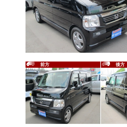
前方
後方