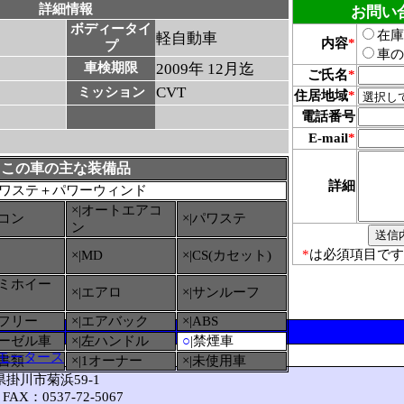
詳細情報
お問い
ボディータイ
在庫
軽自動車
内容
*
プ
車の
車検期限
2009年 12月迄
ご氏名
*
CVT
ミッション
住居地域
*
電話番号
E-mail
*
この車の主な装備品
詳細
ワステ＋パワーウィンド
×|オートエアコ
アコン
×|パワステ
ン
*
は必須項目です
×|MD
×|CS(カセット)
ルミホイー
×|エアロ
×|サンルーフ
ーフリー
×|エアバック
×|ABS
ィーゼル車
×|左ハンドル
○
|禁煙車
モータース
備書類
×|1オーナー
×|未使用車
岡県掛川市菊浜59-1
FAX：0537-72-5067