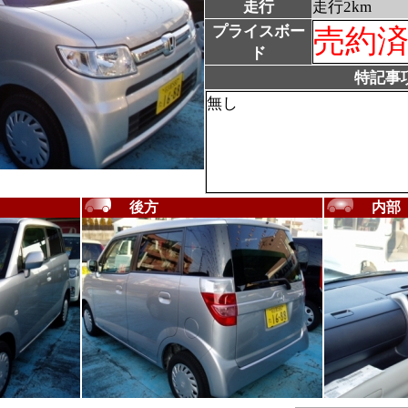
走行
走行2km
プライスボー
売約
ド
特記事
無し
後方
内部