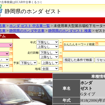
中古車検索はECAR中古車くるコミ
静岡県のホンダ ゼスト
索
古車
>
ホンダ ゼスト 中古車一覧
> 未使用車大型展示場松下モータ
古車
>
静岡県のホンダ中古車
>
静岡県のホンダゼスト 検索
> ゼス
テム
年式
～
かんたんキーワード検索
走行距離
～
予算
～
地域
車種情
ホンダ
車名
ゼスト
Gタイプ
年式
H18(2006)年