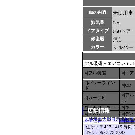
車の内容
未使用車
0cc
排気量
ドアタイプ
660ドア
修復暦
無し
カラー
シルバー
フル装備＝エアコン＋パ
×|フル装備
×|エ
×|パワーウィン
×|CD
ド
×|ア
×|カーナビ
ル
×|リモコンキー
×|キ
店舗情報
×|４WD
×|デ
未使用車大型展示場松下
○
|保証書
×|整
住所：〒437-1415 静
TEL：0537-72-2583 