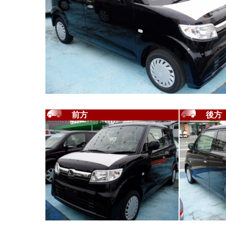
前方
後方