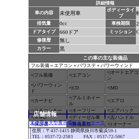
詳細情報
ボディータイ
車の内容
未使用車
プ
0cc
排気量
車検期限
ドアタイプ
660ドア
ミッション
修復暦
無し
カラー
黒
この車の主な装備品
フル装備＝エアコン＋パワステ＋パワーウィンド
×|オートエアコ
×|フル装備
×|エアコン
ン
×|パワーウィン
×|CD
×|MD
ド
×|アルミホイー
×|カーナビ
×|エアロ
ル
×|リモコンキー
×|キーフリー
×|エアバック
店舗情報
×|４WD
×|ディーゼル車
×|左ハンドル
未使用車大型展示場松下モータース
○
|保証書
×|整備書類
×|1オーナー
住所：〒437-1415 静岡県掛川市菊浜59-1
TEL：0537-72-2583 FAX：0537-72-5067