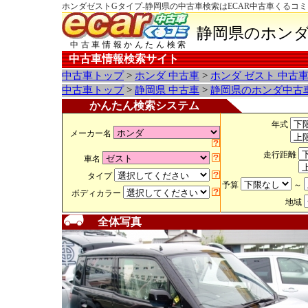
ホンダゼストGタイプ-静岡県の中古車検索はECAR中古車くるコミ
静岡県のホンダ
中古車情報かんたん検索
中古車情報検索サイト
中古車トップ
>
ホンダ 中古車
>
ホンダ ゼスト 中古
中古車トップ
>
静岡県 中古車
>
静岡県のホンダ中古
かんたん検索システム
年式
メーカー名
走行距離
車名
タイプ
予算
～
ボディカラー
地域
全体写真