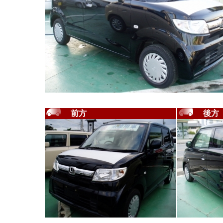
前方
後方