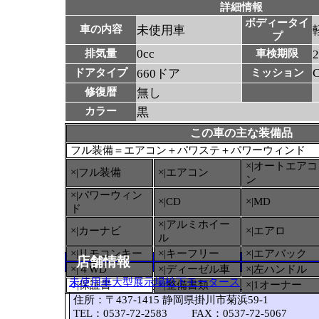
詳細情報
ボディータイ
車の内容
未使用車
プ
0cc
排気量
車検期限
ドアタイプ
660ドア
ミッション
修復暦
無し
カラー
黒
この車の主な装備品
フル装備＝エアコン＋パワステ＋パワーウィンド
×|オートエアコ
×|フル装備
×|エアコン
ン
×|パワーウィン
×|CD
×|MD
ド
×|アルミホイー
×|カーナビ
×|エアロ
ル
×|リモコンキー
×|キーフリー
×|エアバック
店舗情報
×|４WD
×|ディーゼル車
×|左ハンドル
未使用車大型展示場松下モータース
○
|保証書
×|整備書類
×|1オーナー
住所：〒437-1415 静岡県掛川市菊浜59-1
TEL：0537-72-2583 FAX：0537-72-5067