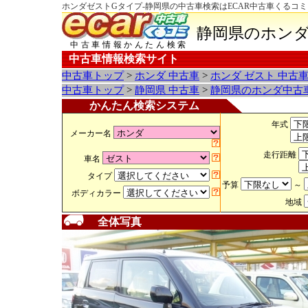
ホンダゼストGタイプ-静岡県の中古車検索はECAR中古車くるコミ
静岡県のホンダ
中古車情報かんたん検索
中古車情報検索サイト
中古車トップ
>
ホンダ 中古車
>
ホンダ ゼスト 中古
中古車トップ
>
静岡県 中古車
>
静岡県のホンダ中古
かんたん検索システム
年式
メーカー名
走行距離
車名
タイプ
予算
～
ボディカラー
地域
全体写真