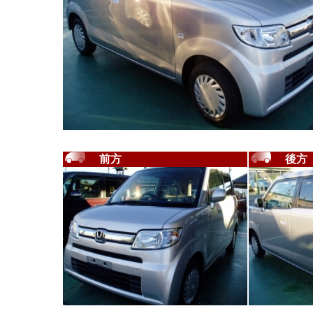
前方
後方