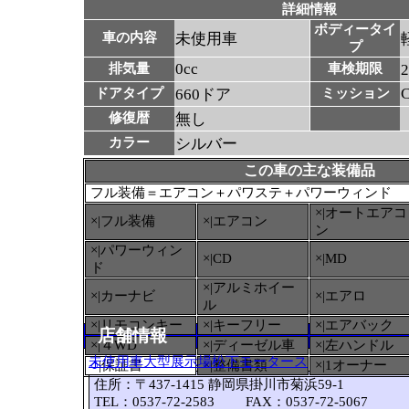
詳細情報
ボディータイ
車の内容
未使用車
プ
0cc
排気量
車検期限
ドアタイプ
660ドア
ミッション
修復暦
無し
カラー
シルバー
この車の主な装備品
フル装備＝エアコン＋パワステ＋パワーウィンド
×|オートエアコ
×|フル装備
×|エアコン
ン
×|パワーウィン
×|CD
×|MD
ド
×|アルミホイー
×|カーナビ
×|エアロ
ル
×|リモコンキー
×|キーフリー
×|エアバック
店舗情報
×|４WD
×|ディーゼル車
×|左ハンドル
未使用車大型展示場松下モータース
○
|保証書
×|整備書類
×|1オーナー
住所：〒437-1415 静岡県掛川市菊浜59-1
TEL：0537-72-2583 FAX：0537-72-5067