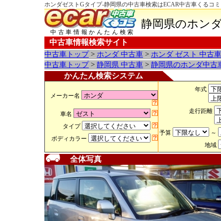
ホンダゼストGタイプ-静岡県の中古車検索はECAR中古車くるコミ
静岡県のホンダ
中古車情報かんたん検索
中古車情報検索サイト
中古車トップ
>
ホンダ 中古車
>
ホンダ ゼスト 中古
中古車トップ
>
静岡県 中古車
>
静岡県のホンダ中古
かんたん検索システム
年式
メーカー名
走行距離
車名
タイプ
予算
～
ボディカラー
地域
全体写真