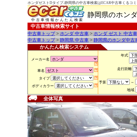
ホンダゼストDタイプ-静岡県の中古車検索はECAR中古車くるコミ
静岡県のホンダ
中古車情報かんたん検索
中古車情報検索サイト
中古車トップ
>
ホンダ 中古車
>
ホンダ ゼスト 中古
中古車トップ
>
静岡県 中古車
>
静岡県のホンダ中古
かんたん検索システム
年式
メーカー名
走行距離
車名
タイプ
予算
～
ボディカラー
地域
全体写真