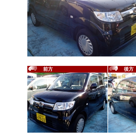
前方
後方