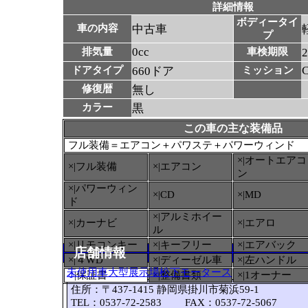
詳細情報
ボディータイ
車の内容
中古車
プ
0cc
排気量
車検期限
ドアタイプ
660ドア
ミッション
修復暦
無し
カラー
黒
この車の主な装備品
フル装備＝エアコン＋パワステ＋パワーウィンド
×|オートエアコ
×|フル装備
×|エアコン
ン
×|パワーウィン
×|CD
×|MD
ド
×|アルミホイー
×|カーナビ
×|エアロ
ル
×|リモコンキー
×|キーフリー
×|エアバック
店舗情報
×|４WD
×|ディーゼル車
×|左ハンドル
未使用車大型展示場松下モータース
○
|保証書
×|整備書類
×|1オーナー
住所：〒437-1415 静岡県掛川市菊浜59-1
TEL：0537-72-2583 FAX：0537-72-5067