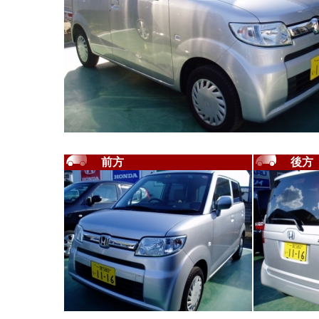
前方
後方