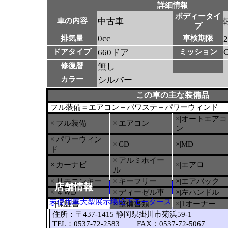
詳細情報
ボディータイ
車の内容
中古車
プ
0cc
排気量
車検期限
ドアタイプ
660ドア
ミッション
修復暦
無し
カラー
シルバー
この車の主な装備品
フル装備＝エアコン＋パワステ＋パワーウィンド
×|オートエアコ
×|フル装備
×|エアコン
ン
×|パワーウィン
×|CD
×|MD
ド
×|アルミホイー
×|カーナビ
×|エアロ
ル
×|リモコンキー
×|キーフリー
×|エアバック
店舗情報
×|４WD
×|ディーゼル車
×|左ハンドル
未使用車大型展示場松下モータース
○
|保証書
×|整備書類
×|1オーナー
住所：〒437-1415 静岡県掛川市菊浜59-1
TEL：0537-72-2583 FAX：0537-72-5067