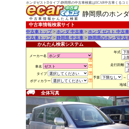
ホンダゼストDタイプ-静岡県の中古車検索はECAR中古車くるコミ
静岡県のホンダ
中古車情報かんたん検索
中古車情報検索サイト
中古車トップ
>
ホンダ 中古車
>
ホンダ ゼスト 中古
中古車トップ
>
静岡県 中古車
>
静岡県のホンダ中古
かんたん検索システム
年式
メーカー名
走行距離
車名
タイプ
予算
～
ボディカラー
地域
全体写真