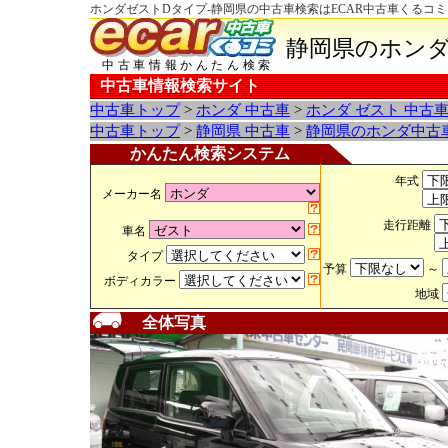
ホンダゼストDタイプ-静岡県の中古車検索はECAR中古車くるコミ
静岡県のホンダ
中古車情報かんたん検索
中古車情報検索サイト
中古車トップ
>
ホンダ 中古車
>
ホンダ ゼスト 中古
中古車トップ
>
静岡県 中古車
>
静岡県のホンダ中古
かんたん検索システム
年式
メーカー名
走行距離
車名
タイプ
予算
～
ボディカラー
地域
全体写真