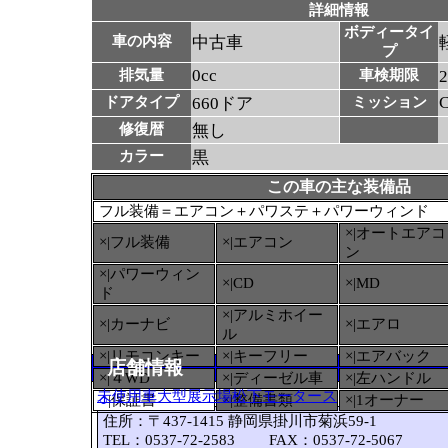
詳細情報
ボディータイ
車の内容
中古車
プ
0cc
排気量
車検期限
ドアタイプ
660ドア
ミッション
修復暦
無し
カラー
黒
この車の主な装備品
フル装備＝エアコン＋パワステ＋パワーウィンド
×|オートエアコ
×|フル装備
×|エアコン
ン
×|パワーウィン
×|CD
×|MD
ド
×|アルミホイー
×|カーナビ
×|エアロ
ル
×|リモコンキー
×|キーフリー
×|エアバック
店舗情報
×|４WD
×|ディーゼル車
×|左ハンドル
未使用車大型展示場松下モータース
○
|保証書
×|整備書類
×|1オーナー
住所：〒437-1415 静岡県掛川市菊浜59-1
TEL：0537-72-2583 FAX：0537-72-5067