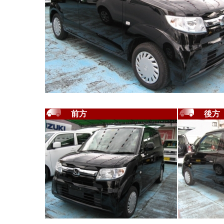
前方
後方