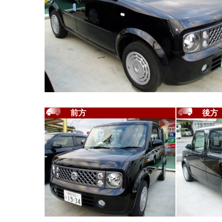
前方
後方