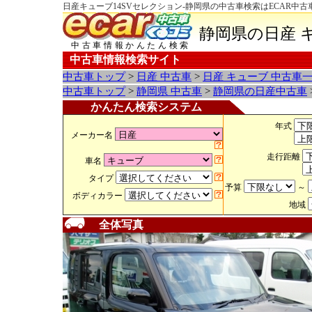
日産キューブ14SVセレクション-静岡県の中古車検索はECAR中古
静岡県の日産 
中古車情報かんたん検索
中古車情報検索サイト
中古車トップ
>
日産 中古車
>
日産 キューブ 中古車
中古車トップ
>
静岡県 中古車
>
静岡県の日産中古車
かんたん検索システム
年式
メーカー名
走行距離
車名
タイプ
予算
～
ボディカラー
地域
全体写真