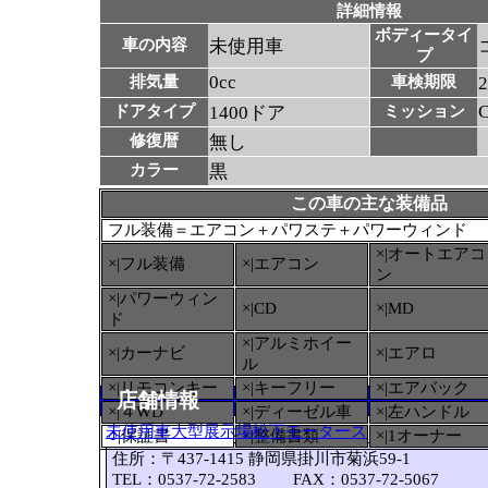
詳細情報
ボディータイ
車の内容
未使用車
プ
0cc
排気量
車検期限
ドアタイプ
1400ドア
ミッション
修復暦
無し
カラー
黒
この車の主な装備品
フル装備＝エアコン＋パワステ＋パワーウィンド
×|オートエアコ
×|フル装備
×|エアコン
ン
×|パワーウィン
×|CD
×|MD
ド
×|アルミホイー
×|カーナビ
×|エアロ
ル
×|リモコンキー
×|キーフリー
×|エアバック
店舗情報
×|４WD
×|ディーゼル車
×|左ハンドル
未使用車大型展示場松下モータース
○
|保証書
×|整備書類
×|1オーナー
住所：〒437-1415 静岡県掛川市菊浜59-1
TEL：0537-72-2583 FAX：0537-72-5067