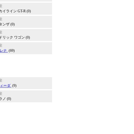
産
イライン GT-R (0)
産
タンザ (0)
産
ドリック ワゴン (0)
産
レナ
(69)
産
ィーダ
(9)
産
ノ (0)