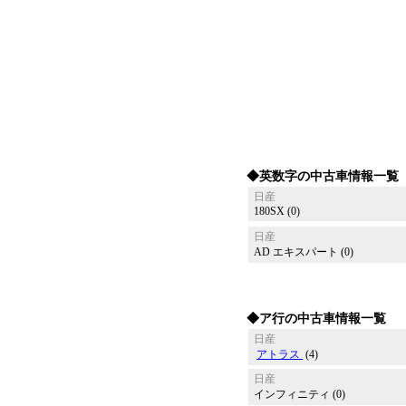
◆英数字の中古車情報一覧
日産
180SX (0)
日産
AD エキスパート (0)
◆ア行の中古車情報一覧
日産
アトラス
(4)
日産
インフィニティ (0)