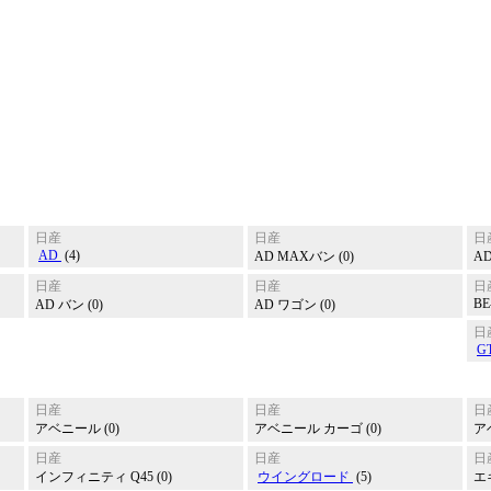
日産
日産
日
AD
(4)
AD MAXバン (0)
AD
日産
日産
日
BE-
AD バン (0)
AD ワゴン (0)
日
G
日産
日産
日
アベニール (0)
アベニール カーゴ (0)
ア
日産
日産
日
インフィニティ Q45 (0)
ウイングロード
(5)
エ