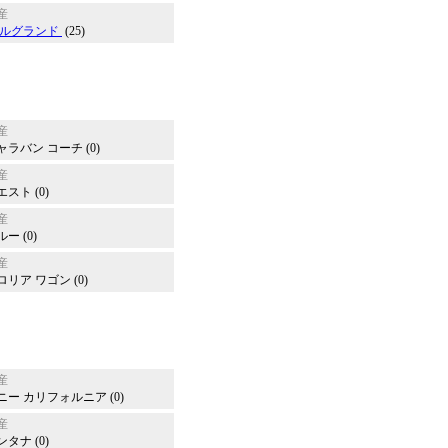
産
ルグランド
(25)
産
ャラバン コーチ (0)
産
エスト (0)
産
ー (0)
産
ロリア ワゴン (0)
産
ニー カリフォルニア (0)
産
ンタナ (0)