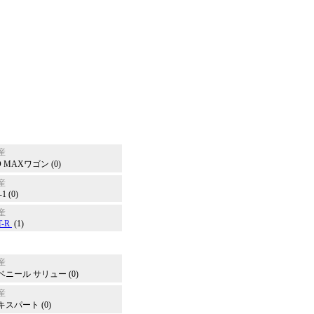
産
 MAXワゴン (0)
産
1 (0)
産
T-R
(1)
産
ベニール サリュー (0)
産
キスパート (0)