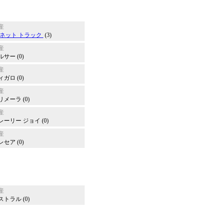
産
ネット トラック
(3)
産
ルサー (0)
産
ィガロ (0)
産
リメーラ (0)
産
レーリー ジョイ (0)
産
レセア (0)
産
ストラル (0)