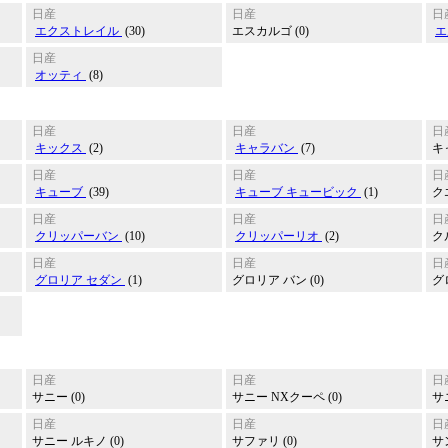
日産
日産
日
エクストレイル
(30)
エスカルゴ (0)
エ
日産
オッティ
(8)
日産
日産
日
キックス
(2)
キャラバン
(7)
キ
日産
日産
日
キューブ
(39)
キューブ キュービック
(1)
ク
日産
日産
日
クリッパーバン
(10)
クリッパーリオ
(2)
クル
日産
日産
日
グロリア セダン
(1)
グロリア バン (0)
グ
日産
日産
日
サニー (0)
サニー NXクーペ (0)
サ
日産
日産
日
サニー ルキノ (0)
サファリ (0)
サ