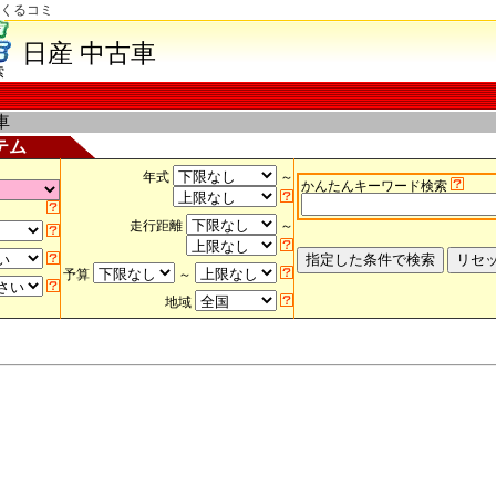
車くるコミ
日産 中古車
索
車
テム
年式
～
かんたんキーワード検索
走行距離
～
予算
～
地域