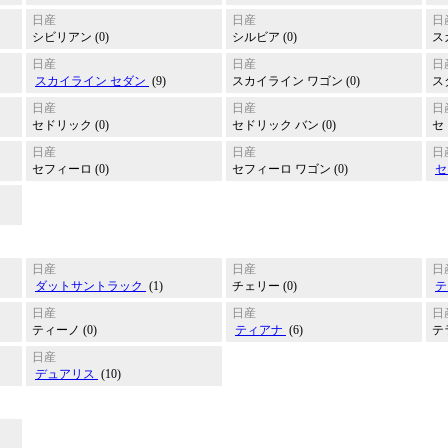
日産
日産
日
シビリアン (0)
シルビア (0)
スカ
日産
日産
日
スカイライン セダン
(9)
スカイライン ワゴン (0)
ス
日産
日産
日
セドリック (0)
セドリック バン (0)
セ
日産
日産
日
セフィーロ (0)
セフィーロ ワゴン (0)
セ
日産
日産
日
ダットサントラック
(1)
チェリー (0)
テ
日産
日産
日
ティーノ (0)
ティアナ
(6)
テラ
日産
デュアリス
(10)