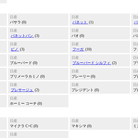
日産
日産
日
バサラ (0)
バネット
(1)
バ
日産
日産
日
バネットバン
(3)
パオ (0)
パ
日産
日産
日
ピノ
(3)
フーガ
(10)
フ
日産
日産
日
ブルーバード (0)
ブルーバード シルフィ
(2)
プ
日産
日産
日
プリメーラカミノ (0)
プレーリー (0)
プ
日産
日産
日
プレサージュ
(2)
プレジデント (0)
プ
日産
ホーミー コーチ (0)
日産
日産
日
マイクラ C+C (0)
マキシマ (0)
ミ
日産