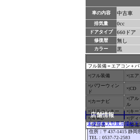
車の内容
中古車
0cc
排気量
ドアタイプ
660ドア
修復暦
無し
カラー
黒
フル装備＝エアコン＋パ
×|フル装備
×|エ
×|パワーウィン
×|CD
ド
×|ア
×|カーナビ
ル
×|リモコンキー
×|キ
店舗情報
×|４WD
×|デ
未使用車大型展示場松下
○
|保証書
×|整
住所：〒437-1415 静
TEL：0537-72-2583 