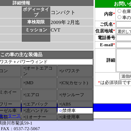
詳細情報
お問い
ボディータイ
在庫
コンパクト
内容
*
プ
車の
車検期限
2009年 2月迄
ご氏名
*
CVT
ミッション
住居地域
*
電話番号
E-mail
*
この車の主な装備品
詳細
ワステ＋パワーウィンド
×|オートエアコ
アコン
×|パワステ
ン
*
は必須項目です
×|MD
×|CS(カセット)
ルミホイー
×|エアロ
×|サンルーフ
ーフリー
×|エアバック
×|ABS
ィーゼル車
×|左ハンドル
○
|禁煙車
モータース
備書類
×|1オーナー
×|未使用車
岡県掛川市菊浜59-1
FAX：0537-72-5067