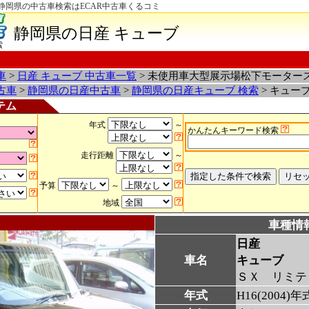
静岡県の中古車検索はECAR中古車くるコミ
静岡県の日産 キューブ
索
車
>
日産 キューブ 中古車一覧
> 未使用車大型展示場松下モーター
古車
>
静岡県の日産中古車
>
静岡県の日産キューブ 検索
> キュー
テム
年式
～
かんたんキーワード検索
走行距離
～
予算
～
地域
車種情
日産
車名
キューブ
ＳＸ リミテ
年式
H16(2004)年