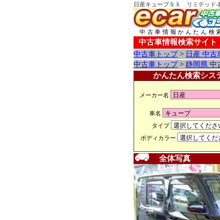
日産キューブＳＸ リミテッド-
中古車情報かんたん検
中古車情報検索サイト
中古車トップ
>
日産 中古
中古車トップ
>
静岡県 中
かんたん検索シス
メーカー名
車名
タイプ
ボディカラー
全体写真