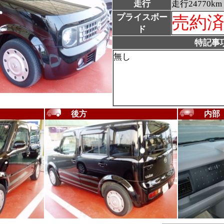
走行
走行24770km
プライスボー
売約
ド
特記事
無し
後方
内部