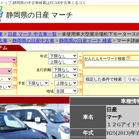
トップ-静岡県の中古車検索はECAR中古車くるコミ
静岡県の日産 マーチ
索
車
>
日産 マーチ 中古車一覧
> 未使用車大型展示場松下モータース
古車
>
静岡県の日産中古車
>
静岡県の日産マーチ 検索
> マーチ詳
テム
年式
～
かんたんキーワード検索
走行距離
～
予算
～
地域
車種情
日産
車名
マーチ
１２Gアイド
年式
H25(2013)年