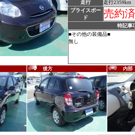
走行
走行2359km
プライスボー
売約
ド
特記事
■その他の装備品■
無し
後方
内部