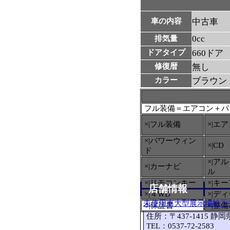
車の内容
中古車
0cc
排気量
ドアタイプ
660ドア
修復暦
無し
カラー
ブラウン
フル装備＝エアコン＋パ
×|フル装備
×|エ
×|パワーウィン
×|CD
ド
×|ア
×|カーナビ
ル
×|リモコンキー
×|キ
店舗情報
×|４WD
×|デ
未使用車大型展示場松下
○
|保証書
×|整
住所：〒437-1415 静
TEL：0537-72-2583 