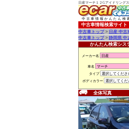
日産マーチ１２Gアイドリングス
中古車情報かんたん検
中古車情報検索サイト
中古車トップ
>
日産 中古
中古車トップ
>
静岡県 中
かんたん検索シス
メーカー名
車名
タイプ
ボディカラー
全体写真