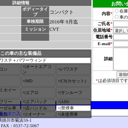
詳細情報
お問い
ボディータイ
在庫
コンパクト
内容
*
プ
車の
車検期限
2016年 9月迄
ご氏名
*
CVT
ミッション
住居地域
*
電話番号
E-mail
*
この車の主な装備品
詳細
ワステ＋パワーウィンド
×|オートエアコ
アコン
×|パワステ
ン
*
は必須項目です
×|MD
×|CS(カセット)
ルミホイー
×|エアロ
×|サンルーフ
ーフリー
×|エアバック
×|ABS
ィーゼル車
×|左ハンドル
○
|禁煙車
モータース
備書類
×|1オーナー
×|未使用車
岡県掛川市菊浜59-1
FAX：0537-72-5067