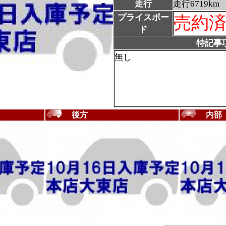
走行
走行6719km
プライスボー
売約
ド
特記事
無し
後方
内部