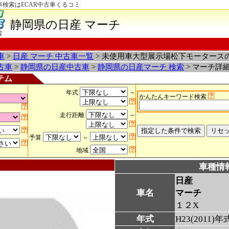
車検索はECAR中古車くるコミ
静岡県の日産 マーチ
索
車
>
日産 マーチ 中古車一覧
> 未使用車大型展示場松下モータース
古車
>
静岡県の日産中古車
>
静岡県の日産マーチ 検索
> マーチ詳
テム
年式
～
かんたんキーワード検索
走行距離
～
予算
～
地域
車種情
日産
車名
マーチ
１２X
年式
H23(2011)年