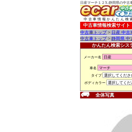
日産マーチ１２X-静岡県の中古
中古車情報かんたん検
中古車情報検索サイト
中古車トップ
>
日産 中古
中古車トップ
>
静岡県 中
かんたん検索シス
メーカー名
車名
タイプ
ボディカラー
全体写真