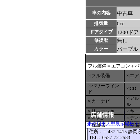
車の内容
中古車
0cc
排気量
ドアタイプ
1200ドア
修復暦
無し
カラー
パープル
フル装備＝エアコン＋パ
×|フル装備
×|エ
×|パワーウィン
×|CD
ド
×|ア
×|カーナビ
ル
×|リモコンキー
×|キ
店舗情報
×|４WD
×|デ
未使用車大型展示場松下
○
|保証書
×|整
住所：〒437-1415 静
TEL：0537-72-2583 