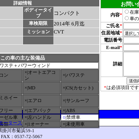
詳細情報
お問い
ボディータイ
在庫
コンパクト
内容
*
プ
車の
車検期限
2014年 6月迄
ご氏名
*
CVT
ミッション
住居地域
*
電話番号
E-mail
*
この車の主な装備品
詳細
ワステ＋パワーウィンド
×|オートエアコ
アコン
×|パワステ
ン
*
は必須項目です
×|MD
×|CS(カセット)
ルミホイー
×|エアロ
×|サンルーフ
ーフリー
×|エアバック
×|ABS
ィーゼル車
×|左ハンドル
○
|禁煙車
モータース
備書類
×|1オーナー
×|未使用車
岡県掛川市菊浜59-1
FAX：0537-72-5067