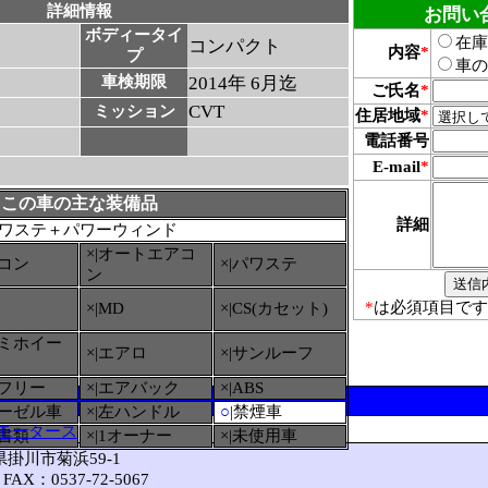
詳細情報
お問い
ボディータイ
在庫
コンパクト
内容
*
プ
車の
車検期限
2014年 6月迄
ご氏名
*
CVT
ミッション
住居地域
*
電話番号
E-mail
*
この車の主な装備品
詳細
ワステ＋パワーウィンド
×|オートエアコ
アコン
×|パワステ
ン
*
は必須項目です
×|MD
×|CS(カセット)
ルミホイー
×|エアロ
×|サンルーフ
ーフリー
×|エアバック
×|ABS
ィーゼル車
×|左ハンドル
○
|禁煙車
モータース
備書類
×|1オーナー
×|未使用車
岡県掛川市菊浜59-1
FAX：0537-72-5067