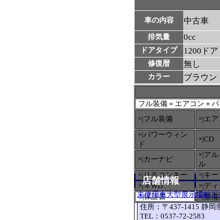
車の内容
中古車
0cc
排気量
ドアタイプ
1200ドア
修復暦
無し
カラー
ブラウン
フル装備＝エアコン＋パ
×|フル装備
×|エ
×|パワーウィン
×|CD
ド
×|ア
×|カーナビ
ル
×|リモコンキー
×|キ
店舗情報
×|４WD
×|デ
未使用車大型展示場松下
○
|保証書
×|整
住所：〒437-1415 静
TEL：0537-72-2583 