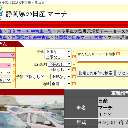
車検索はECAR中古車くるコミ
静岡県の日産 マーチ
索
車
>
日産 マーチ 中古車一覧
> 未使用車大型展示場松下モータース
古車
>
静岡県の日産中古車
>
静岡県の日産マーチ 検索
> マーチ詳
テム
年式
～
かんたんキーワード検索
走行距離
～
予算
～
地域
車種情
日産
車名
マーチ
１２X
年式
H23(2011)年