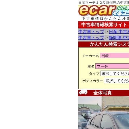
日産マーチ１２X-静岡県の中古
中古車情報かんたん検
中古車情報検索サイト
中古車トップ
>
日産 中古
中古車トップ
>
静岡県 中
かんたん検索シス
メーカー名
車名
タイプ
ボディカラー
全体写真