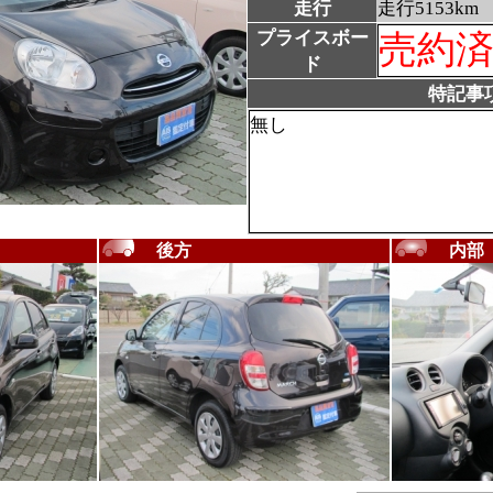
走行
走行5153km
プライスボー
売約
ド
特記事
無し
後方
内部