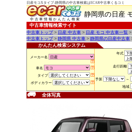
日産モコXタイプ-静岡県の中古車検索はECAR中古車くるコミ
静岡県の日産 
中古車情報かんたん検索
中古車情報検索サイト
中古車トップ
>
日産 中古車
>
日産 モコ 中古車一覧
中古車トップ
>
静岡県 中古車
>
静岡県の日産中古車
かんたん検索システム
年式
メーカー名
走行距離
車名
タイプ
予算
～
ボディカラー
地域
全体写真