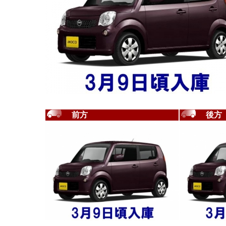
前方
後方