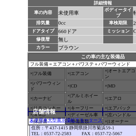
詳細情報
ボディータイ
車の内容
未使用車
プ
0cc
排気量
車検期限
ドアタイプ
660ドア
ミッション
修復暦
無し
カラー
ブラウン
この車の主な装備品
フル装備＝エアコン＋パワステ＋パワーウィンド
×|オートエアコ
×|フル装備
×|エアコン
ン
×|パワーウィン
×|CD
×|MD
ド
×|アルミホイー
×|カーナビ
×|エアロ
ル
×|リモコンキー
×|キーフリー
×|エアバック
店舗情報
×|４WD
×|ディーゼル車
×|左ハンドル
未使用車大型展示場松下モータース
○
|保証書
×|整備書類
×|1オーナー
住所：〒437-1415 静岡県掛川市菊浜59-1
TEL：0537-72-2583 FAX：0537-72-5067