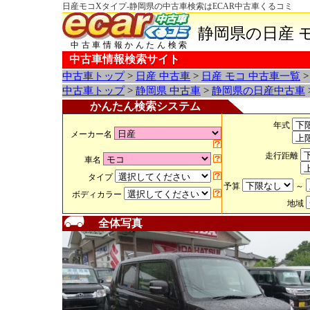
日産モコXタイプ-静岡県の中古車検索はECAR中古車くるコミ
静岡県の日産 
中古車情報かんたん検索
中古車情報検索サイト
中古車トップ
>
日産 中古車
>
日産 モコ 中古車一覧
中古車トップ
>
静岡県 中古車
>
静岡県の日産中古車
かんたん検索システム
年式
メーカー名
走行距離
車名
タイプ
予算
～
ボディカラー
地域
全体写真