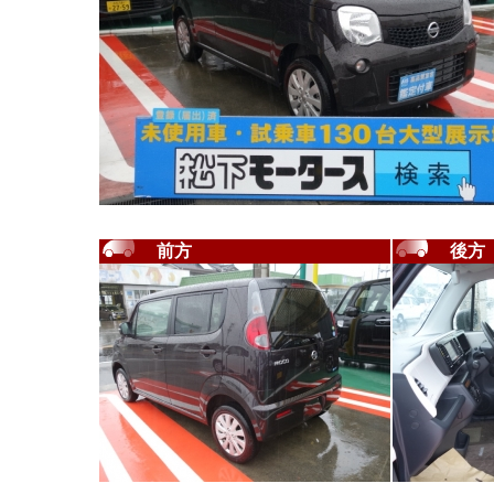
前方
後方