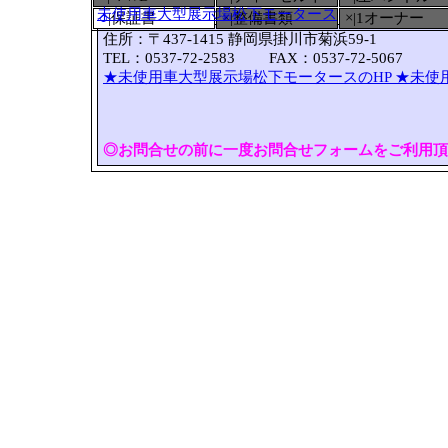
未使用車大型展示場松下モータース
○
|保証書
×|整備書類
×|1オーナー
住所：〒437-1415 静岡県掛川市菊浜59-1
TEL：0537-72-2583 FAX：0537-72-5067
★未使用車大型展示場松下モータースのHP
★未使
◎お問合せの前に一度お問合せフォームをご利用頂