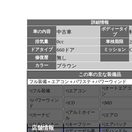
詳細情報
ボディータイ
車の内容
中古車
プ
0cc
排気量
車検期限
ドアタイプ
660ドア
ミッション
修復暦
無し
カラー
ブラウン
この車の主な装備品
フル装備＝エアコン＋パワステ＋パワーウィンド
×|オートエアコ
×|フル装備
×|エアコン
ン
×|パワーウィン
×|CD
×|MD
ド
×|アルミホイー
×|カーナビ
×|エアロ
ル
×|リモコンキー
×|キーフリー
×|エアバック
店舗情報
×|４WD
×|ディーゼル車
×|左ハンドル