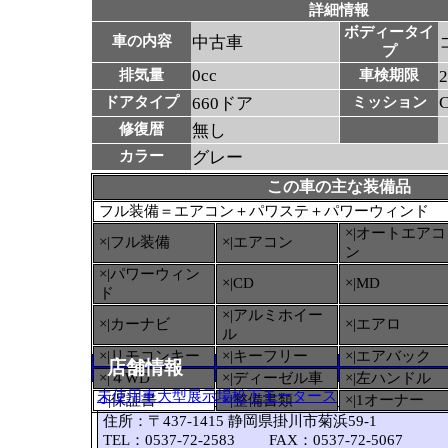
詳細情報
ボディータイ
車の内容
中古車
プ
0cc
排気量
車検期限
ドアタイプ
660ドア
ミッション
修復暦
無し
カラー
グレー
この車の主な装備品
フル装備＝エアコン＋パワステ＋パワーウィンド
×|オートエアコ
×|フル装備
×|エアコン
ン
×|パワーウィン
×|CD
×|MD
ド
×|アルミホイー
×|カーナビ
×|エアロ
ル
×|リモコンキー
×|キーフリー
×|エアバック
店舗情報
×|４WD
×|ディーゼル車
×|左ハンドル
未使用車大型展示場松下モータース
○
|保証書
×|整備書類
×|1オーナー
住所：〒437-1415 静岡県掛川市菊浜59-1
TEL：0537-72-2583 FAX：0537-72-5067