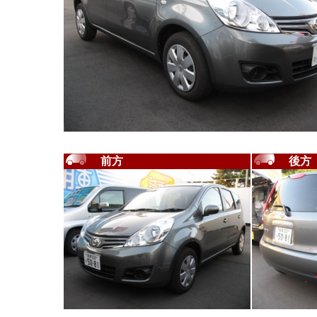
前方
後方