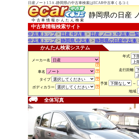
日産ノート1.5Ｘ-静岡県の中古車検索はECAR中古車くるコミ
静岡県の日産 
中古車情報かんたん検索
中古車情報検索サイト
中古車トップ
>
日産 中古車
>
日産 ノート 中古車一
中古車トップ
>
静岡県 中古車
>
静岡県の日産中古車
かんたん検索システム
年式
メーカー名
走行距離
車名
タイプ
予算
～
ボディカラー
地域
全体写真