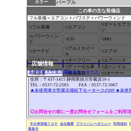
カラー
パープル
この車の主な装備品
フル装備＝エアコン＋パワステ＋パワーウィンド
×|オートエアコ
×|フル装備
×|エアコン
ン
×|パワーウィン
×|CD
×|MD
ド
×|アルミホイー
×|カーナビ
×|エアロ
ル
×|リモコンキー
×|キーフリー
×|エアバック
店舗情報
×|４WD
×|ディーゼル車
×|左ハンドル
未使用車大型展示場松下モータース
○
|保証書
×|整備書類
×|1オーナー
住所：〒437-1415 静岡県掛川市菊浜59-1
TEL：0537-72-2583 FAX：0537-72-5067
★未使用車大型展示場松下モータースのHP
★未使
◎お問合せの前に一度お問合せフォームをご利用頂
中古車情報ＴＯＰ
会社概要
プライバシーポリシー
利用規約
募集中