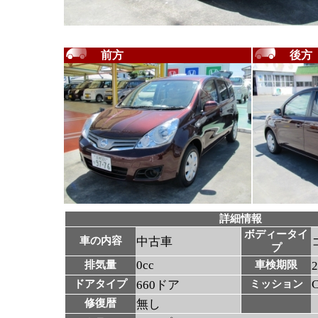
前方
後方
詳細情報
ボディータイ
車の内容
中古車
プ
0cc
排気量
車検期限
ドアタイプ
660ドア
ミッション
修復暦
無し