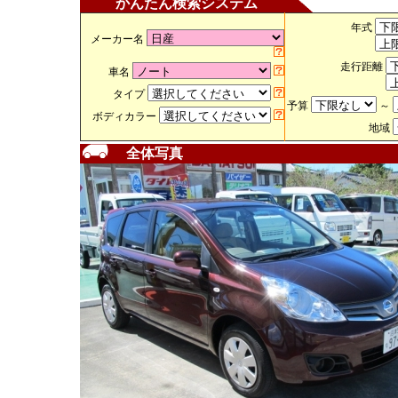
かんたん検索システム
年式
メーカー名
走行距離
車名
タイプ
予算
～
ボディカラー
地域
全体写真