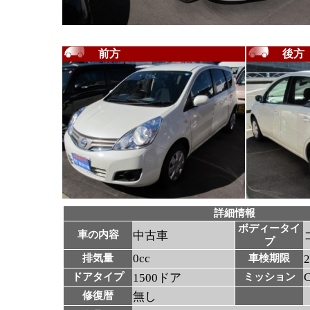
前方
後方
詳細情報
ボディータイ
車の内容
中古車
プ
0cc
排気量
車検期限
ドアタイプ
1500ドア
ミッション
修復暦
無し