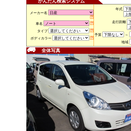
かんたん検索システム
年式
メーカー名
走行距離
車名
タイプ
予算
～
ボディカラー
地域
全体写真