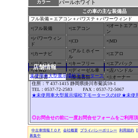
カラー
パールホワイト
この車の主な装備品
フル装備＝エアコン＋パワステ＋パワーウィンド
×|オートエアコ
×|フル装備
×|エアコン
ン
×|パワーウィン
×|CD
×|MD
ド
×|アルミホイー
×|カーナビ
×|エアロ
ル
×|リモコンキー
×|キーフリー
×|エアバック
店舗情報
×|４WD
×|ディーゼル車
×|左ハンドル
未使用車大型展示場松下モータース
○
|保証書
×|整備書類
×|1オーナー
住所：〒437-1415 静岡県掛川市菊浜59-1
TEL：0537-72-2583 FAX：0537-72-5067
★未使用車大型展示場松下モータースのHP
★未使
◎お問合せの前に一度お問合せフォームをご利用頂
中古車情報ＴＯＰ
会社概要
プライバシーポリシー
利用規約
募集中