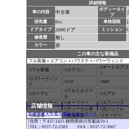
詳細情報
ボディータイ
車の内容
中古車
プ
0cc
排気量
車検期限
ドアタイプ
2000ドア
ミッション
修復暦
無し
カラー
赤
この車の主な装備品
フル装備＝エアコン＋パワステ＋パワーウィンド
×|オートエアコ
×|フル装備
×|エアコン
ン
×|パワーウィン
×|CD
×|MD
ド
×|アルミホイー
×|カーナビ
×|エアロ
ル
×|リモコンキー
×|キーフリー
×|エアバック
店舗情報
×|４WD
×|ディーゼル車
×|左ハンドル
未使用車大型展示場松下モータース
○
|保証書
×|整備書類
×|1オーナー
住所：〒437-1415 静岡県掛川市菊浜59-1
TEL：0537-72-2583 FAX：0537-72-5067