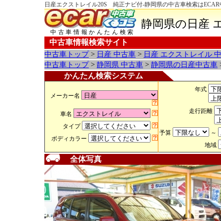
日産エクストレイル20S 純正ナビ付-静岡県の中古車検索はECA
静岡県の日産 
中古車情報かんたん検索
中古車情報検索サイト
中古車トップ
>
日産 中古車
>
日産 エクストレイル 
中古車トップ
>
静岡県 中古車
>
静岡県の日産中古車
かんたん検索システム
年式
メーカー名
走行距離
車名
タイプ
予算
～
ボディカラー
地域
全体写真