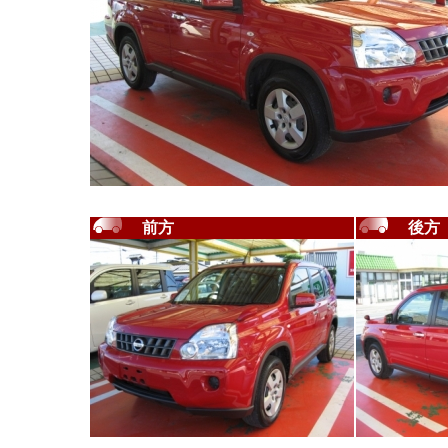
前方
後方