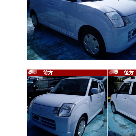
前方
後方