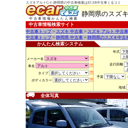
スズキアルトGⅡ-静岡県の中古車検索はECAR中古車くるコミ
静岡県のスズキ
中古車情報かんたん検索
中古車情報検索サイト
中古車トップ
>
スズキ 中古車
>
スズキ アルト 中古
中古車トップ
>
静岡県 中古車
>
静岡県のスズキ中古
かんたん検索システム
年式
メーカー名
走行距離
車名
タイプ
予算
ボディカラー
地域
全体写真