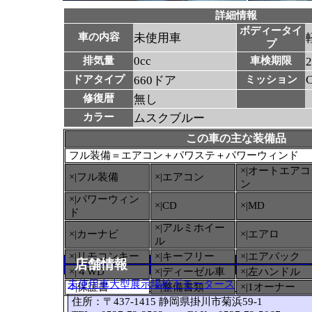
詳細情報
ボディータイ
車の内容
未使用車
プ
0cc
排気量
車検期限
ドアタイプ
660ドア
ミッション
修復暦
無し
カラー
ムスクブルー
この車の主な装備品
フル装備＝エアコン＋パワステ＋パワーウィンド
×|オートエアコ
×|フル装備
×|エアコン
ン
×|パワーウィン
×|CD
×|MD
ド
×|アルミホイー
×|カーナビ
×|エアロ
ル
×|リモコンキー
×|キーフリー
×|エアバック
店舗情報
×|４WD
×|ディーゼル車
×|左ハンドル
未使用車大型展示場松下モータース
○
|保証書
×|整備書類
×|1オーナー
住所：〒437-1415 静岡県掛川市菊浜59-1