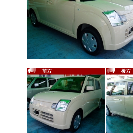
前方
後方