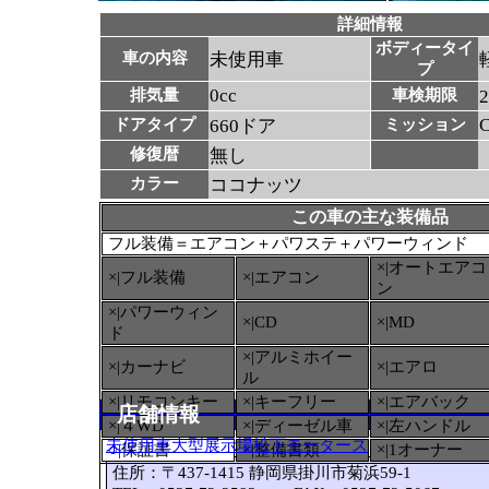
詳細情報
ボディータイ
車の内容
未使用車
プ
0cc
排気量
車検期限
ドアタイプ
660ドア
ミッション
修復暦
無し
カラー
ココナッツ
この車の主な装備品
フル装備＝エアコン＋パワステ＋パワーウィンド
×|オートエアコ
×|フル装備
×|エアコン
ン
×|パワーウィン
×|CD
×|MD
ド
×|アルミホイー
×|カーナビ
×|エアロ
ル
×|リモコンキー
×|キーフリー
×|エアバック
店舗情報
×|４WD
×|ディーゼル車
×|左ハンドル
未使用車大型展示場松下モータース
○
|保証書
×|整備書類
×|1オーナー
住所：〒437-1415 静岡県掛川市菊浜59-1