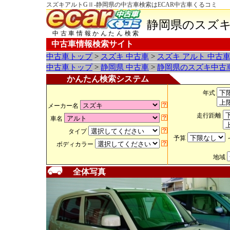
スズキアルトGⅡ-静岡県の中古車検索はECAR中古車くるコミ
静岡県のスズキ
中古車情報かんたん検索
中古車情報検索サイト
中古車トップ
>
スズキ 中古車
>
スズキ アルト 中古
中古車トップ
>
静岡県 中古車
>
静岡県のスズキ中古
かんたん検索システム
年式
メーカー名
走行距離
車名
タイプ
予算
ボディカラー
地域
全体写真