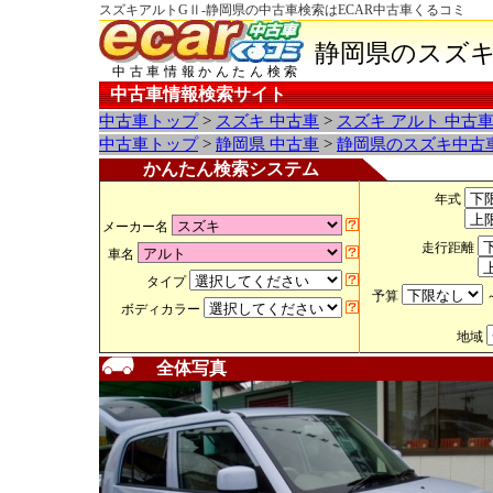
スズキアルトGⅡ-静岡県の中古車検索はECAR中古車くるコミ
静岡県のスズキ
中古車情報かんたん検索
中古車情報検索サイト
中古車トップ
>
スズキ 中古車
>
スズキ アルト 中古
中古車トップ
>
静岡県 中古車
>
静岡県のスズキ中古
かんたん検索システム
年式
メーカー名
走行距離
車名
タイプ
予算
ボディカラー
地域
全体写真