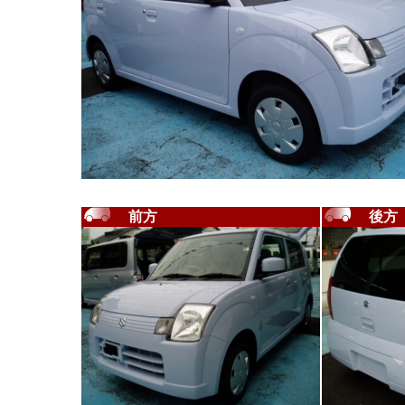
前方
後方