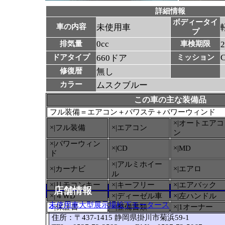
詳細情報
ボディータイ
車の内容
未使用車
プ
0cc
排気量
車検期限
ドアタイプ
660ドア
ミッション
修復暦
無し
カラー
ムスクブルー
この車の主な装備品
フル装備＝エアコン＋パワステ＋パワーウィンド
×|オートエアコ
×|フル装備
×|エアコン
ン
×|パワーウィン
×|CD
×|MD
ド
×|アルミホイー
×|カーナビ
×|エアロ
ル
×|リモコンキー
×|キーフリー
×|エアバック
店舗情報
×|４WD
×|ディーゼル車
×|左ハンドル
未使用車大型展示場松下モータース
○
|保証書
×|整備書類
×|1オーナー
住所：〒437-1415 静岡県掛川市菊浜59-1