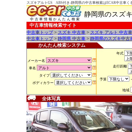
スズキアルトGS ABS付き-静岡県の中古車検索はECAR中古車く
静岡県のスズキ
中古車情報かんたん検索
中古車情報検索サイト
中古車トップ
>
スズキ 中古車
>
スズキ アルト 中古
中古車トップ
>
静岡県 中古車
>
静岡県のスズキ中古
かんたん検索システム
年式
メーカー名
走行距離
車名
タイプ
予算
ボディカラー
地域
全体写真