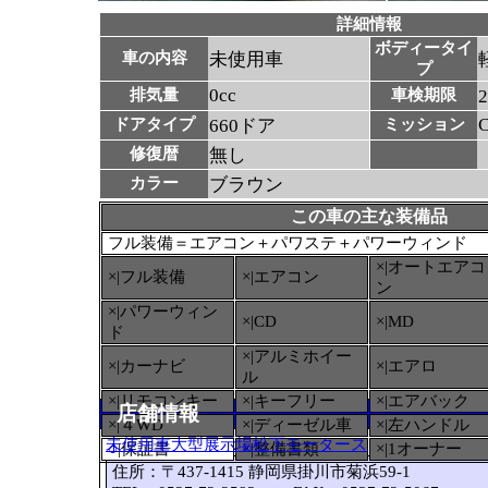
詳細情報
ボディータイ
車の内容
未使用車
プ
0cc
排気量
車検期限
ドアタイプ
660ドア
ミッション
修復暦
無し
カラー
ブラウン
この車の主な装備品
フル装備＝エアコン＋パワステ＋パワーウィンド
×|オートエアコ
×|フル装備
×|エアコン
ン
×|パワーウィン
×|CD
×|MD
ド
×|アルミホイー
×|カーナビ
×|エアロ
ル
×|リモコンキー
×|キーフリー
×|エアバック
店舗情報
×|４WD
×|ディーゼル車
×|左ハンドル
未使用車大型展示場松下モータース
○
|保証書
×|整備書類
×|1オーナー
住所：〒437-1415 静岡県掛川市菊浜59-1