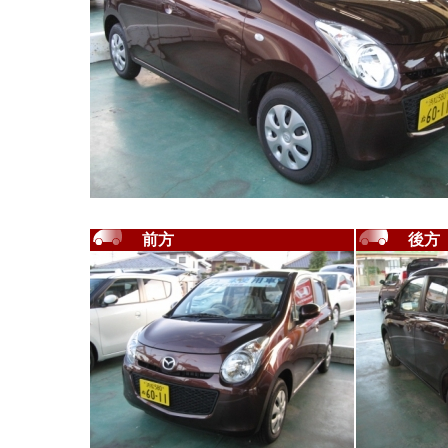
前方
後方