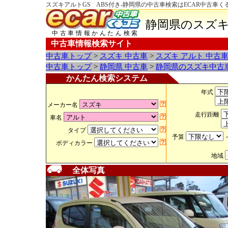
スズキアルトGS ABS付き-静岡県の中古車検索はECAR中古車く
静岡県のスズキ
中古車情報かんたん検索
中古車情報検索サイト
中古車トップ
>
スズキ 中古車
>
スズキ アルト 中古
中古車トップ
>
静岡県 中古車
>
静岡県のスズキ中古
かんたん検索システム
年式
メーカー名
走行距離
車名
タイプ
予算
ボディカラー
地域
全体写真