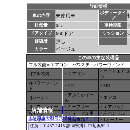
詳細情報
ボディータイ
車の内容
未使用車
プ
0cc
排気量
車検期限
ドアタイプ
660ドア
ミッション
修復暦
無し
カラー
ベージュ
この車の主な装備品
フル装備＝エアコン＋パワステ＋パワーウィンド
×|オートエアコ
×|フル装備
×|エアコン
ン
×|パワーウィン
×|CD
×|MD
ド
×|アルミホイー
×|カーナビ
×|エアロ
ル
×|リモコンキー
×|キーフリー
×|エアバック
店舗情報
×|４WD
×|ディーゼル車
×|左ハンドル
未使用車大型展示場松下モータース
○
|保証書
×|整備書類
×|1オーナー
住所：〒437-1415 静岡県掛川市菊浜59-1