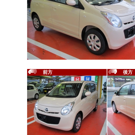
前方
後方