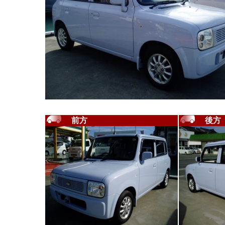
前方
後方