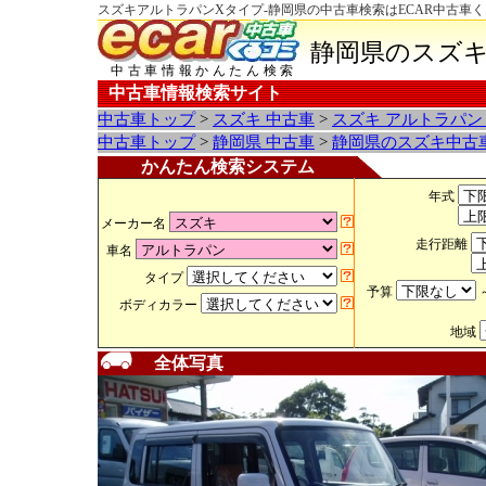
スズキアルトラパンXタイプ-静岡県の中古車検索はECAR中古車
静岡県のスズキ
中古車情報かんたん検索
中古車情報検索サイト
中古車トップ
>
スズキ 中古車
>
スズキ アルトラパン
中古車トップ
>
静岡県 中古車
>
静岡県のスズキ中古
かんたん検索システム
年式
メーカー名
走行距離
車名
タイプ
予算
ボディカラー
地域
全体写真