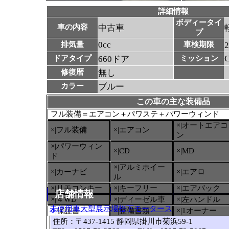
詳細情報
ボディータイ
車の内容
中古車
プ
0cc
排気量
車検期限
ドアタイプ
660ドア
ミッション
修復暦
無し
カラー
ブルー
この車の主な装備品
フル装備＝エアコン＋パワステ＋パワーウィンド
×|オートエアコ
×|フル装備
×|エアコン
ン
×|パワーウィン
×|CD
×|MD
ド
×|アルミホイー
×|カーナビ
×|エアロ
ル
×|リモコンキー
×|キーフリー
×|エアバック
店舗情報
×|４WD
×|ディーゼル車
×|左ハンドル
未使用車大型展示場松下モータース
○
|保証書
×|整備書類
×|1オーナー
住所：〒437-1415 静岡県掛川市菊浜59-1