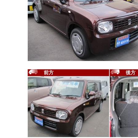
前方
後方