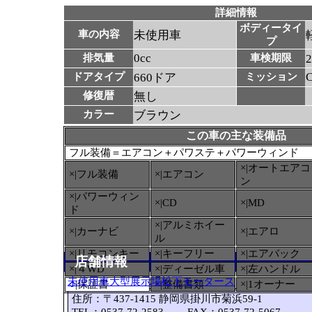
詳細情報
ボディータイ
車の内容
未使用車
プ
0cc
排気量
車検期限
ドアタイプ
660ドア
ミッション
修復暦
無し
カラー
ブラウン
この車の主な装備品
フル装備＝エアコン＋パワステ＋パワーウィンド
×|オートエアコ
×|フル装備
×|エアコン
ン
×|パワーウィン
×|CD
×|MD
ド
×|アルミホイー
×|カーナビ
×|エアロ
ル
×|リモコンキー
×|キーフリー
×|エアバック
店舗情報
×|４WD
×|ディーゼル車
×|左ハンドル
未使用車大型展示場松下モータース
○
|保証書
×|整備書類
×|1オーナー
住所：〒437-1415 静岡県掛川市菊浜59-1