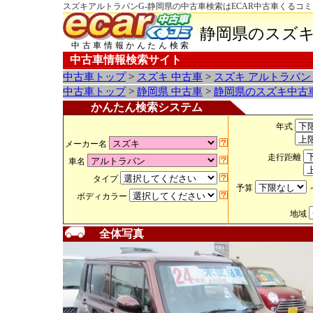
スズキアルトラパンG-静岡県の中古車検索はECAR中古車くるコミ
静岡県のスズキ
中古車情報かんたん検索
中古車情報検索サイト
中古車トップ
>
スズキ 中古車
>
スズキ アルトラパン
中古車トップ
>
静岡県 中古車
>
静岡県のスズキ中古
かんたん検索システム
年式
メーカー名
走行距離
車名
タイプ
予算
ボディカラー
地域
全体写真