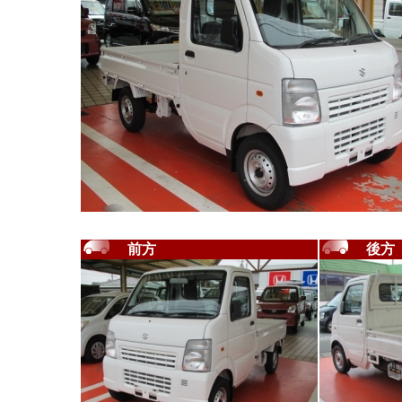
前方
後方