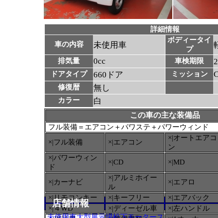
詳細情報
ボディータイ
車の内容
未使用車
プ
0cc
排気量
車検期限
ドアタイプ
660ドア
ミッション
修復暦
無し
カラー
白
この車の主な装備品
フル装備＝エアコン＋パワステ＋パワーウィンド
×|オートエアコ
×|フル装備
×|エアコン
ン
×|パワーウィン
×|CD
×|MD
ド
×|アルミホイー
×|カーナビ
×|エアロ
ル
×|リモコンキー
×|キーフリー
×|エアバック
店舗情報
×|４WD
×|ディーゼル車
×|左ハンドル
未使用車大型展示場松下モータース