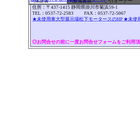
○
|保証書
×|整備書類
×|1オーナー
住所：〒437-1415 静岡県掛川市菊浜59-1
TEL：0537-72-2583 FAX：0537-72-5067
★未使用車大型展示場松下モータースのHP
★未使
◎お問合せの前に一度お問合せフォームをご利用頂