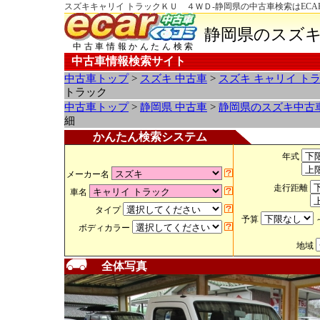
スズキキャリイ トラックＫＵ ４ＷＤ-静岡県の中古車検索はECA
静岡県のスズキ
中古車情報かんたん検索
中古車情報検索サイト
中古車トップ
>
スズキ 中古車
>
スズキ キャリイ ト
トラック
中古車トップ
>
静岡県 中古車
>
静岡県のスズキ中古
細
かんたん検索システム
年式
メーカー名
走行距離
車名
タイプ
予算
ボディカラー
地域
全体写真