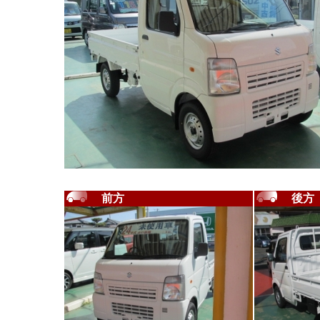
前方
後方