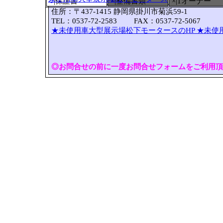
○
|保証書
×|整備書類
×|1オーナー
住所：〒437-1415 静岡県掛川市菊浜59-1
TEL：0537-72-2583 FAX：0537-72-5067
★未使用車大型展示場松下モータースのHP
★未使
◎お問合せの前に一度お問合せフォームをご利用頂