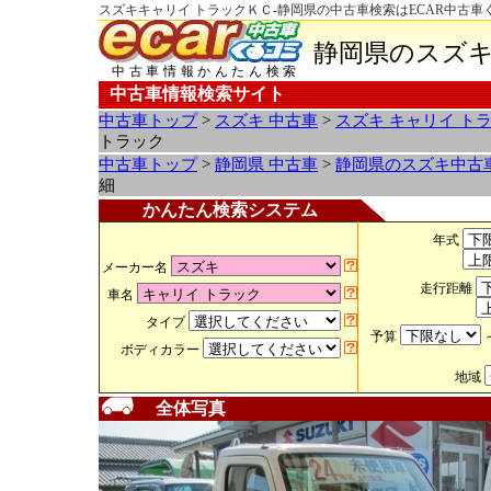
スズキキャリイ トラックＫＣ-静岡県の中古車検索はECAR中古車
静岡県のスズキ
中古車情報かんたん検索
中古車情報検索サイト
中古車トップ
>
スズキ 中古車
>
スズキ キャリイ ト
トラック
中古車トップ
>
静岡県 中古車
>
静岡県のスズキ中古
細
かんたん検索システム
年式
メーカー名
走行距離
車名
タイプ
予算
ボディカラー
地域
全体写真