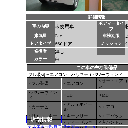
詳細情報
ボディータイ
車の内容
未使用車
プ
0cc
排気量
車検期限
ドアタイプ
660ドア
ミッション
修復暦
無し
カラー
白
この車の主な装備品
フル装備＝エアコン＋パワステ＋パワーウィンド
×|オートエアコ
×|フル装備
×|エアコン
ン
×|パワーウィン
×|CD
×|MD
ド
×|アルミホイー
×|カーナビ
×|エアロ
ル
×|リモコンキー
×|キーフリー
×|エアバック
店舗情報
×|４WD
×|ディーゼル車
×|左ハンドル
未使用車大型展示場松下モータース