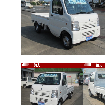
前方
後方