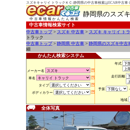
スズキキャリイ トラックＫＣ-静岡県の中古車検索はECAR中古車
静岡県のスズキ
中古車情報かんたん検索
中古車情報検索サイト
中古車トップ
>
スズキ 中古車
>
スズキ キャリイ ト
トラック
中古車トップ
>
静岡県 中古車
>
静岡県のスズキ中古
細
かんたん検索システム
年式
メーカー名
走行距離
車名
タイプ
予算
ボディカラー
地域
全体写真