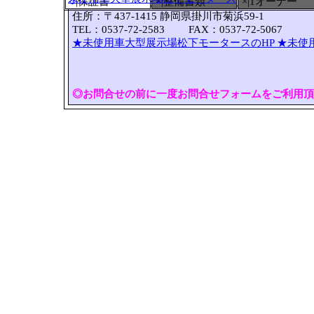
○
|保証書
×|整備書類
×|1オーナー
住所：〒437-1415 静岡県掛川市菊浜59-1
TEL：0537-72-2583 FAX：0537-72-5067
★未使用車大型展示場松下モータースのHP
★未使
◎お問合せの前に一度お問合せフォームをご利用頂