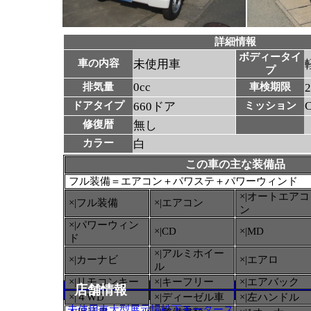
詳細情報
ボディータイ
車の内容
未使用車
プ
0cc
排気量
車検期限
ドアタイプ
660ドア
ミッション
修復暦
無し
カラー
白
この車の主な装備品
フル装備＝エアコン＋パワステ＋パワーウィンド
×|オートエアコ
×|フル装備
×|エアコン
ン
×|パワーウィン
×|CD
×|MD
ド
×|アルミホイー
×|カーナビ
×|エアロ
ル
×|リモコンキー
×|キーフリー
×|エアバック
店舗情報
×|４WD
×|ディーゼル車
×|左ハンドル
未使用車大型展示場松下モータース