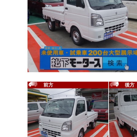
前方
後方