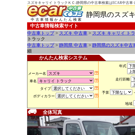
スズキキャリイ トラックＫＣ-静岡県の中古車検索はECAR中古車
静岡県のスズキ
中古車情報かんたん検索
中古車情報検索サイト
中古車トップ
>
スズキ 中古車
>
スズキ キャリイ ト
トラック
中古車トップ
>
静岡県 中古車
>
静岡県のスズキ中古
細
かんたん検索システム
年式
メーカー名
走行距離
車名
タイプ
予算
ボディカラー
地域
全体写真