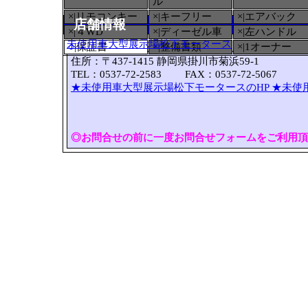
ル
×|リモコンキー
×|キーフリー
×|エアバック
店舗情報
×|４WD
×|ディーゼル車
×|左ハンドル
未使用車大型展示場松下モータース
○
|保証書
×|整備書類
×|1オーナー
住所：〒437-1415 静岡県掛川市菊浜59-1
TEL：0537-72-2583 FAX：0537-72-5067
★未使用車大型展示場松下モータースのHP
★未使
◎お問合せの前に一度お問合せフォームをご利用頂