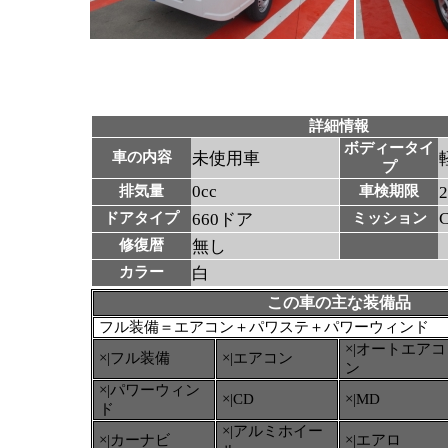
詳細情報
ボディータイ
車の内容
未使用車
プ
0cc
排気量
車検期限
ドアタイプ
660ドア
ミッション
修復暦
無し
カラー
白
この車の主な装備品
フル装備＝エアコン＋パワステ＋パワーウィンド
×|オートエアコ
×|フル装備
×|エアコン
ン
×|パワーウィン
×|CD
×|MD
ド
×|アルミホイー
×|カーナビ
×|エアロ