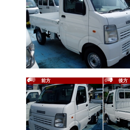
前方
後方