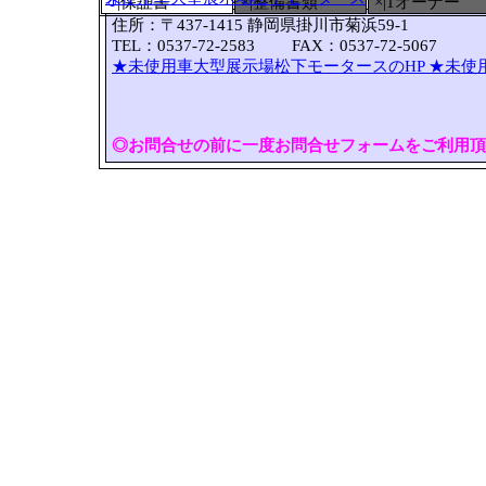
○
|保証書
×|整備書類
×|1オーナー
住所：〒437-1415 静岡県掛川市菊浜59-1
TEL：0537-72-2583 FAX：0537-72-5067
★未使用車大型展示場松下モータースのHP
★未使
◎お問合せの前に一度お問合せフォームをご利用頂