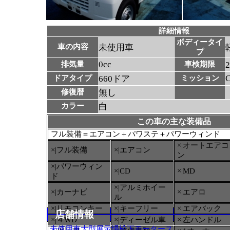
詳細情報
ボディータイ
車の内容
未使用車
プ
0cc
排気量
車検期限
ドアタイプ
660ドア
ミッション
修復暦
無し
カラー
白
この車の主な装備品
フル装備＝エアコン＋パワステ＋パワーウィンド
×|オートエアコ
×|フル装備
×|エアコン
ン
×|パワーウィン
×|CD
×|MD
ド
×|アルミホイー
×|カーナビ
×|エアロ
ル
×|リモコンキー
×|キーフリー
×|エアバック
店舗情報
×|４WD
×|ディーゼル車
×|左ハンドル
未使用車大型展示場松下モータース