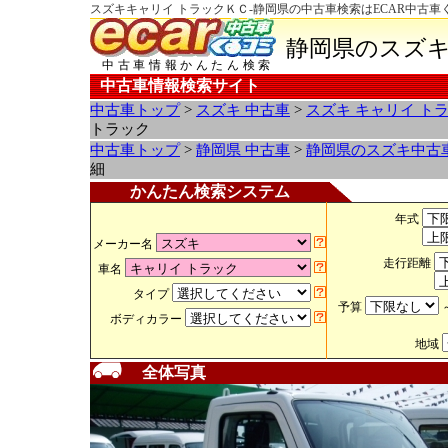
スズキキャリイ トラックＫＣ-静岡県の中古車検索はECAR中古車
静岡県のスズキ
中古車情報かんたん検索
中古車情報検索サイト
中古車トップ
>
スズキ 中古車
>
スズキ キャリイ ト
トラック
中古車トップ
>
静岡県 中古車
>
静岡県のスズキ中古
細
かんたん検索システム
年式
メーカー名
走行距離
車名
タイプ
予算
ボディカラー
地域
全体写真