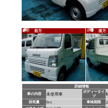
前方
後方
詳細情報
ボディータイ
車の内容
未使用車
プ
0cc
排気量
車検期限