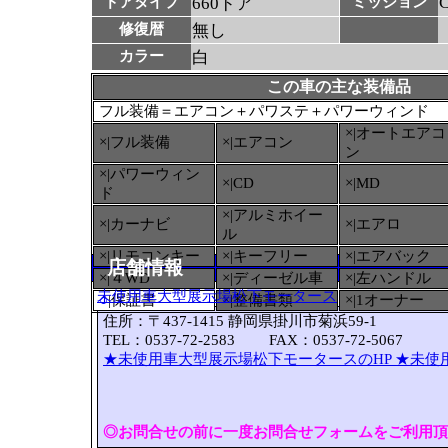
ドアタイプ
660ドア
ミッション
修復暦
無し
カラー
白
この車の主な装備品
フル装備＝エアコン＋パワステ＋パワーウィンド
×|オートエアコ
×|フル装備
×|エアコン
ン
×|パワーウィン
×|CD
×|MD
ド
×|アルミホイー
×|カーナビ
×|エアロ
ル
×|リモコンキー
×|キーフリー
×|エアバック
店舗情報
×|４WD
×|ディーゼル車
×|左ハンドル
未使用車大型展示場松下モータース
○
|保証書
×|整備書類
×|1オーナー
住所：〒437-1415 静岡県掛川市菊浜59-1
TEL：0537-72-2583 FAX：0537-72-5067
★未使用車大型展示場松下モータースのHP
★未使
◎お問合せの前に一度お問合せフォームをご利用頂