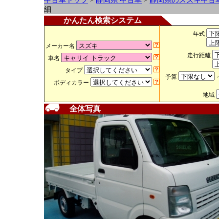
中古車トップ
>
静岡県 中古車
>
静岡県のスズキ中古
細
かんたん検索システム
年式
メーカー名
走行距離
車名
タイプ
予算
ボディカラー
地域
全体写真