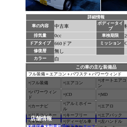
詳細情報
ボディータイ
車の内容
中古車
プ
0cc
排気量
車検期限
ドアタイプ
660ドア
ミッション
修復暦
無し
カラー
白
この車の主な装備品
フル装備＝エアコン＋パワステ＋パワーウィンド
×|オートエアコ
×|フル装備
×|エアコン
ン
×|パワーウィン
×|CD
×|MD
ド
×|アルミホイー
×|カーナビ
×|エアロ
ル
×|リモコンキー
×|キーフリー
×|エアバック
店舗情報
×|４WD
×|ディーゼル車
×|左ハンドル
未使用車大型展示場松下モータース