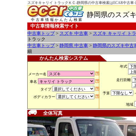
スズキキャリイ トラックＫＣ-静岡県の中古車検索はECAR中古車
静岡県のスズキ
中古車情報かんたん検索
中古車情報検索サイト
中古車トップ
>
スズキ 中古車
>
スズキ キャリイ ト
トラック
中古車トップ
>
静岡県 中古車
>
静岡県のスズキ中古
細
かんたん検索システム
年式
メーカー名
走行距離
車名
タイプ
予算
ボディカラー
地域
全体写真