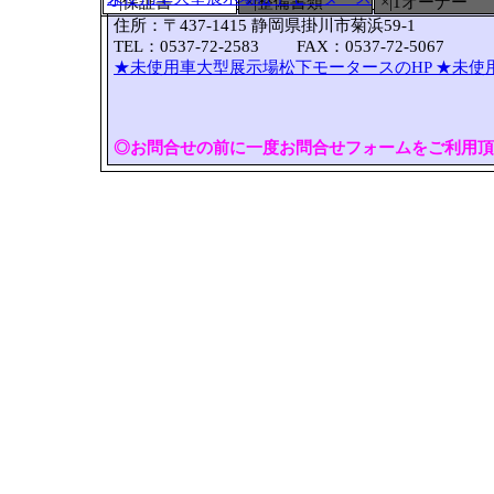
○
|保証書
×|整備書類
×|1オーナー
住所：〒437-1415 静岡県掛川市菊浜59-1
TEL：0537-72-2583 FAX：0537-72-5067
★未使用車大型展示場松下モータースのHP
★未使
◎お問合せの前に一度お問合せフォームをご利用頂