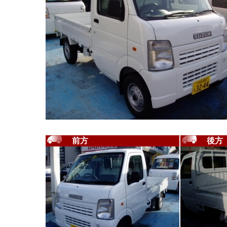
前方
後方