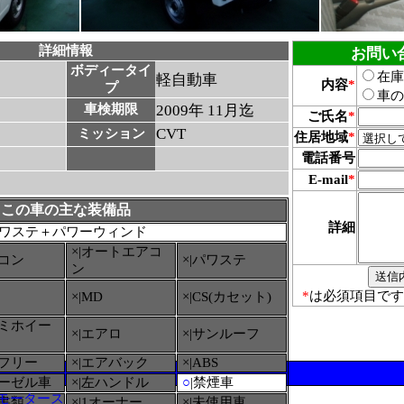
詳細情報
お問い
ボディータイ
在庫
軽自動車
内容
*
プ
車の
車検期限
2009年 11月迄
ご氏名
*
CVT
ミッション
住居地域
*
電話番号
E-mail
*
この車の主な装備品
詳細
ワステ＋パワーウィンド
×|オートエアコ
アコン
×|パワステ
ン
*
は必須項目です
×|MD
×|CS(カセット)
ルミホイー
×|エアロ
×|サンルーフ
ーフリー
×|エアバック
×|ABS
ィーゼル車
×|左ハンドル
○
|禁煙車
モータース
備書類
×|1オーナー
×|未使用車