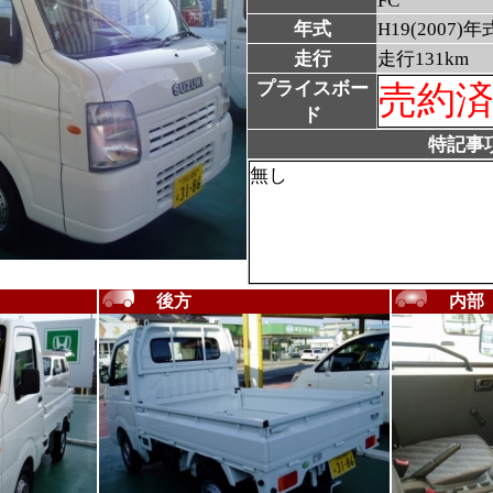
FC
年式
H19(2007)年
走行
走行131km
プライスボー
売約
ド
特記事
無し
後方
内部