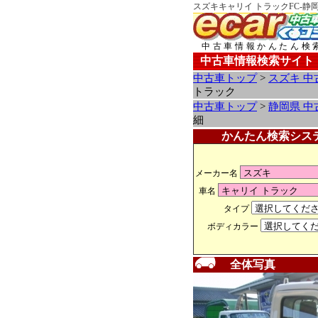
スズキキャリイ トラックFC-静
中古車情報かんたん検
中古車情報検索サイト
中古車トップ
>
スズキ 中
トラック
中古車トップ
>
静岡県 中
細
かんたん検索シス
メーカー名
車名
タイプ
ボディカラー
全体写真