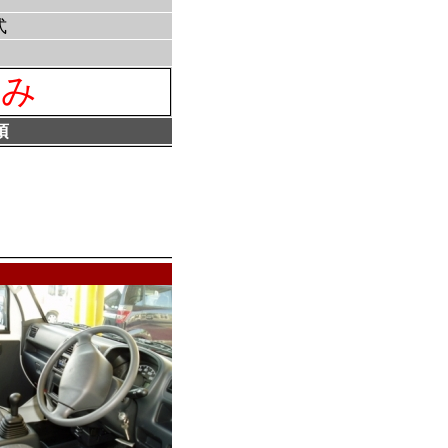
式
済み
項