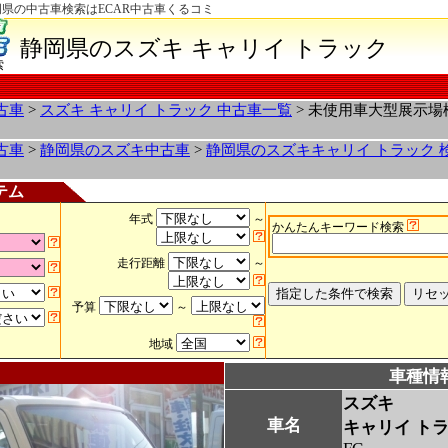
岡県の中古車検索はECAR中古車くるコミ
静岡県のスズキ キャリイ トラック
索
古車
>
スズキ キャリイ トラック 中古車一覧
> 未使用車大型展示
古車
>
静岡県のスズキ中古車
>
静岡県のスズキキャリイ トラック 
テム
年式
～
かんたんキーワード検索
走行距離
～
予算
～
地域
車種情
スズキ
車名
キャリイ ト