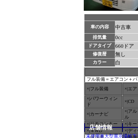
車の内容
中古車
0cc
排気量
ドアタイプ
660ドア
修復暦
無し
カラー
白
フル装備＝エアコン＋パ
×|フル装備
×|エ
×|パワーウィン
×|CD
ド
×|ア
×|カーナビ
ル
×|リモコンキー
×|キ
店舗情報
×|４WD
×|デ
未使用車大型展示場松下
○
|保証書
×|整