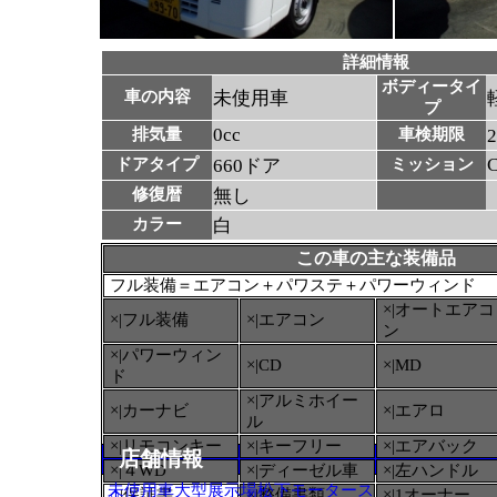
詳細情報
ボディータイ
車の内容
未使用車
プ
0cc
排気量
車検期限
ドアタイプ
660ドア
ミッション
修復暦
無し
カラー
白
この車の主な装備品
フル装備＝エアコン＋パワステ＋パワーウィンド
×|オートエアコ
×|フル装備
×|エアコン
ン
×|パワーウィン
×|CD
×|MD
ド
×|アルミホイー
×|カーナビ
×|エアロ
ル
×|リモコンキー
×|キーフリー
×|エアバック
店舗情報
×|４WD
×|ディーゼル車
×|左ハンドル
未使用車大型展示場松下モータース
○
|保証書
×|整備書類
×|1オーナー