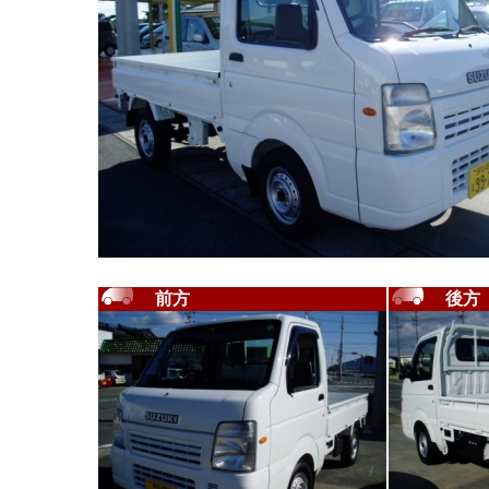
前方
後方