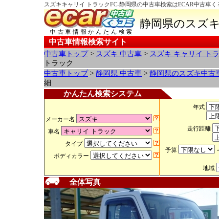
スズキキャリイ トラックFC-静岡県の中古車検索はECAR中古車く
静岡県のスズキ
中古車情報かんたん検索
中古車情報検索サイト
中古車トップ
>
スズキ 中古車
>
スズキ キャリイ ト
トラック
中古車トップ
>
静岡県 中古車
>
静岡県のスズキ中古
細
かんたん検索システム
年式
メーカー名
走行距離
車名
タイプ
予算
ボディカラー
地域
全体写真