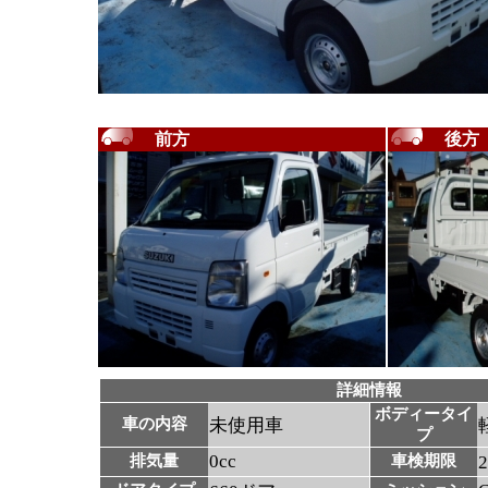
前方
後方
詳細情報
ボディータイ
車の内容
未使用車
プ
0cc
排気量
車検期限