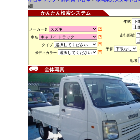
中古車トップ
>
静岡県 中古車
>
静岡県のスズキ中古
細
かんたん検索システム
年式
メーカー名
走行距離
車名
タイプ
予算
ボディカラー
地域
全体写真