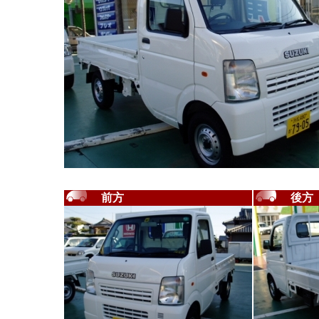
前方
後方