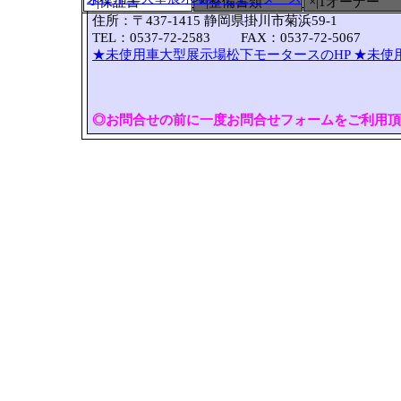
○
|保証書
×|整備書類
×|1オーナー
住所：〒437-1415 静岡県掛川市菊浜59-1
TEL：0537-72-2583 FAX：0537-72-5067
★未使用車大型展示場松下モータースのHP
★未使
◎お問合せの前に一度お問合せフォームをご利用頂