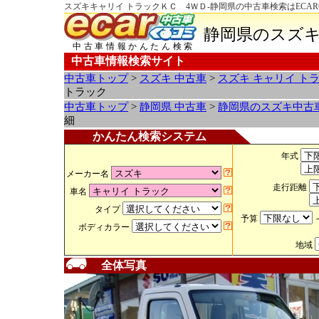
スズキキャリイ トラックＫＣ 4ＷＤ-静岡県の中古車検索はECA
静岡県のスズキ
中古車情報かんたん検索
中古車情報検索サイト
中古車トップ
>
スズキ 中古車
>
スズキ キャリイ ト
トラック
中古車トップ
>
静岡県 中古車
>
静岡県のスズキ中古
細
かんたん検索システム
年式
メーカー名
走行距離
車名
タイプ
予算
ボディカラー
地域
全体写真