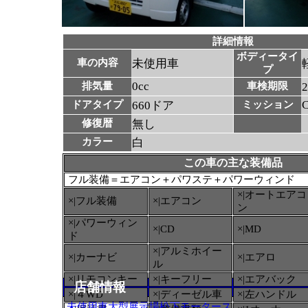
詳細情報
ボディータイ
車の内容
未使用車
プ
0cc
排気量
車検期限
ドアタイプ
660ドア
ミッション
修復暦
無し
カラー
白
この車の主な装備品
フル装備＝エアコン＋パワステ＋パワーウィンド
×|オートエアコ
×|フル装備
×|エアコン
ン
×|パワーウィン
×|CD
×|MD
ド
×|アルミホイー
×|カーナビ
×|エアロ
ル
×|リモコンキー
×|キーフリー
×|エアバック
店舗情報
×|４WD
×|ディーゼル車
×|左ハンドル
未使用車大型展示場松下モータース