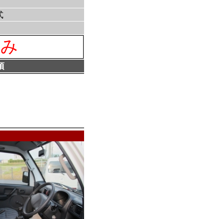
式
済み
項