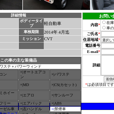
詳細情報
お問い
ボディータイ
在庫
軽自動車
内容
*
プ
車の
車検期限
2014年 4月迄
ご氏名
*
CVT
ミッション
住居地域
*
電話番号
E-mail
*
この車の主な装備品
詳細
ワステ＋パワーウィンド
×|オートエアコ
アコン
×|パワステ
ン
*
は必須項目です
×|MD
×|CS(カセット)
ルミホイー
×|エアロ
×|サンルーフ
ーフリー
×|エアバック
×|ABS
ィーゼル車
×|左ハンドル
○
|禁煙車
モータース