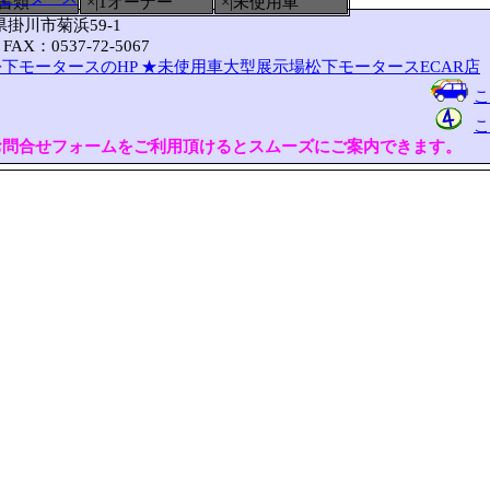
備書類
×|1オーナー
×|未使用車
岡県掛川市菊浜59-1
FAX：0537-72-5067
下モータースのHP
★未使用車大型展示場松下モータースECAR店
こ
こ
お問合せフォームをご利用頂けるとスムーズにご案内できます。