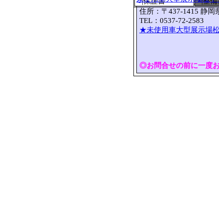
○
|保証書
×|整
住所：〒437-1415 静
TEL：0537-72-2583 
★未使用車大型展示場松
◎お問合せの前に一度