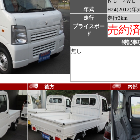
ＫＣ 4ＷＤ
年式
H24(2012)年
走行
走行3km
プライスボー
売約
ド
特記事
無し
後方
内部