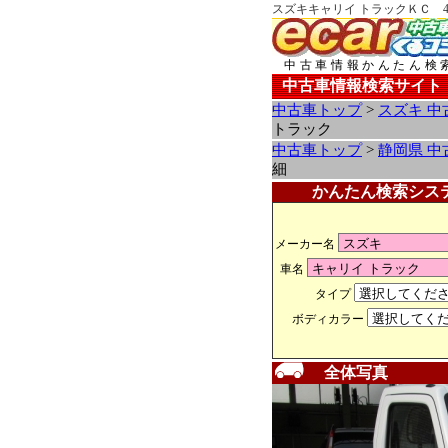
スズキキャリイ トラックＫＣ 
中古車情報かんたん検
中古車情報検索サイト
中古車トップ
>
スズキ 中
トラック
中古車トップ
>
静岡県 中
細
かんたん検索シス
メーカー名
車名
タイプ
ボディカラー
全体写真