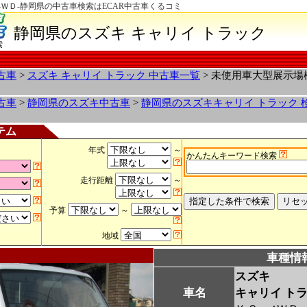
4ＷＤ-静岡県の中古車検索はECAR中古車くるコミ
静岡県のスズキ キャリイ トラック
索
古車
>
スズキ キャリイ トラック 中古車一覧
> 未使用車大型展示
古車
>
静岡県のスズキ中古車
>
静岡県のスズキキャリイ トラック 
テム
年式
～
かんたんキーワード検索
走行距離
～
予算
～
地域
車種情
スズキ
車名
キャリイ ト