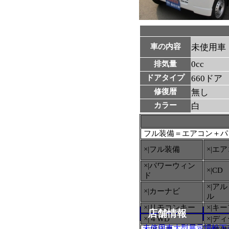
車の内容
未使用車
0cc
排気量
ドアタイプ
660ドア
修復暦
無し
カラー
白
フル装備＝エアコン＋パ
×|フル装備
×|エ
×|パワーウィン
×|CD
ド
×|ア
×|カーナビ
ル
×|リモコンキー
×|キ
店舗情報
×|４WD
×|デ
未使用車大型展示場松下