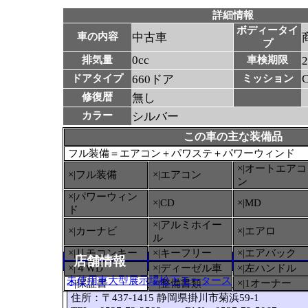
詳細情報
ボディータイ
車の内容
中古車
プ
0cc
排気量
車検期限
ドアタイプ
660ドア
ミッション
修復暦
無し
カラー
シルバー
この車の主な装備品
フル装備＝エアコン＋パワステ＋パワーウィンド
×|オートエアコ
×|フル装備
×|エアコン
ン
×|パワーウィン
×|CD
×|MD
ド
×|アルミホイー
×|カーナビ
×|エアロ
ル
×|リモコンキー
×|キーフリー
×|エアバック
店舗情報
×|４WD
×|ディーゼル車
×|左ハンドル
未使用車大型展示場松下モータース
○
|保証書
×|整備書類
×|1オーナー
住所：〒437-1415 静岡県掛川市菊浜59-1