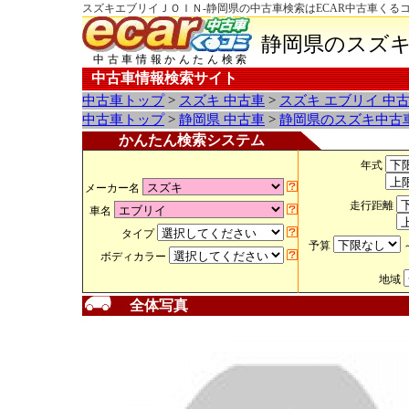
スズキエブリイＪＯＩＮ-静岡県の中古車検索はECAR中古車くる
静岡県のスズキ
中古車情報かんたん検索
中古車情報検索サイト
中古車トップ
>
スズキ 中古車
>
スズキ エブリイ 中
中古車トップ
>
静岡県 中古車
>
静岡県のスズキ中古
かんたん検索システム
年式
メーカー名
走行距離
車名
タイプ
予算
ボディカラー
地域
全体写真